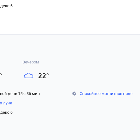
декс 6
Вечером
°
22
°
вой день 15 ч 36 мин
Спокойное магнитное поле
я луна
декс 6