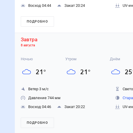
Восход 04:44
Закат 20:24
UV-ин
ПОДРОБНО
Завтра
8 августа
Ночью
Утром
Днём
21
°
21
°
25
Ветер 3 м/с
Свето
Давление 744 мм
Стара
Восход 04:46
Закат 20:22
UV-ин
ПОДРОБНО