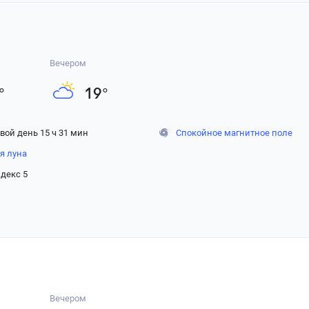
Вечером
°
19
°
вой день 15 ч 31 мин
Спокойное магнитное поле
я луна
декс 5
Вечером