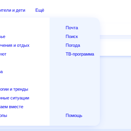
дители и дети
Ещё
Почта
овье
Поиск
лечения и отдых
Погода
ней
14 дней
Месяц
Выходные
Для садовода
и уют
ТВ-программа
т
ера
ологии и тренды
енные ситуации
егаем вместе
скопы
Помощь