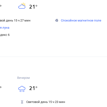
°
21
°
вой день 15 ч 27 мин
Спокойное магнитное поле
я луна
декс 6
Вечером
°
21
°
Световой день 15 ч 23 мин