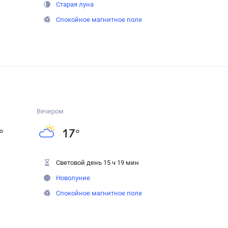
Старая луна
Спокойное магнитное поле
Вечером
°
17
°
Световой день 15 ч 19 мин
Новолуние
Спокойное магнитное поле