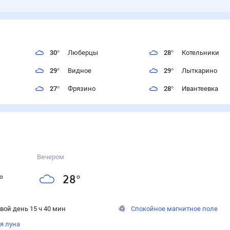
30
°
Люберцы
28
°
Котельники
29
°
Видное
29
°
Лыткарино
27
°
Фрязино
28
°
Ивантеевка
Вечером
°
28
°
вой день 15 ч 40 мин
Спокойное магнитное поле
я луна