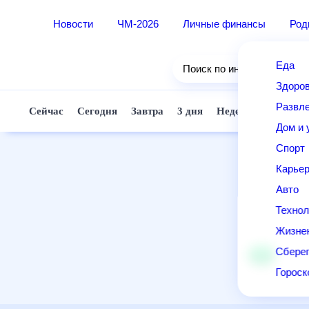
Новости
ЧМ-2026
Личные финансы
Ро
Еда
Поиск по интернету
Здор
Разв
Сейчас
Сегодня
Завтра
3 дня
Неделя
10 д
Дом 
Спор
Карь
Авто
Техн
Жизн
Сбер
Горо