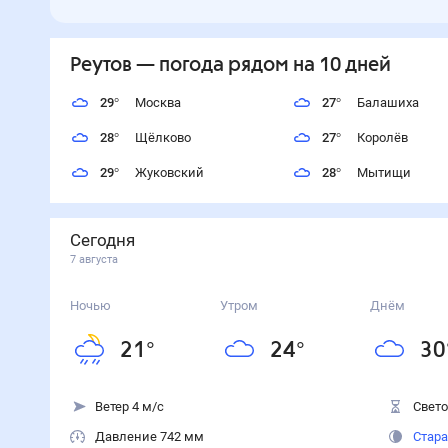
Реутов
— погода рядом
на 10 дней
29
°
Москва
27
°
Балашиха
28
°
Щёлково
27
°
Королёв
29
°
Жуковский
28
°
Мытищи
Сегодня
7 августа
Ночью
Утром
Днём
21
°
24
°
30
Ветер 4 м/с
Свето
Давление 742 мм
Стара