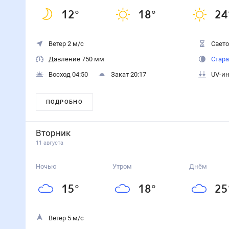
12
°
18
°
24
Ветер 2 м/с
Свето
Давление 750 мм
Стара
Восход 04:50
Закат 20:17
UV-ин
ПОДРОБНО
Вторник
11 августа
Ночью
Утром
Днём
15
°
18
°
25
Ветер 5 м/с