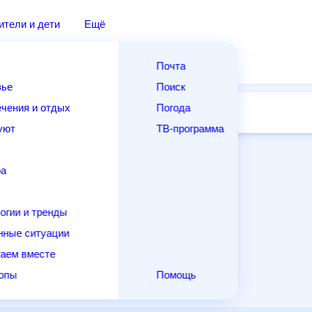
дители и дети
Ещё
Почта
овье
Поиск
лечения и отдых
Погода
ней
14 дней
Месяц
Выходные
Для садовода
и уют
ТВ-программа
т
ера
ологии и тренды
енные ситуации
егаем вместе
скопы
Помощь