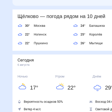
Щёлково
— погода рядом
на 10 дней
30
°
Москва
24
°
Балашиха
22
°
Ногинск
25
°
Королёв
22
°
Пушкино
26
°
Мытищи
Сегодня
6 августа
Ночью
Утром
Днём
17
°
22
°
29
Вероятность осадков
50
%
Восход 04:
Ветер 4 м/с
Световой д