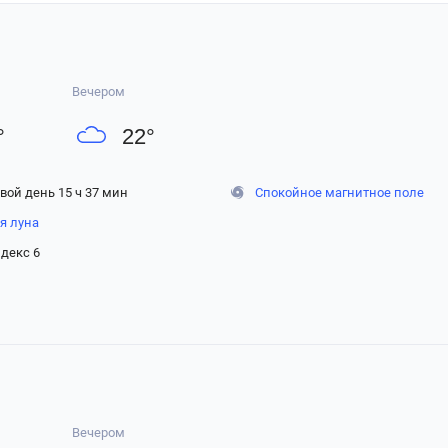
Вечером
°
22
°
вой день 15 ч 37 мин
Спокойное магнитное поле
я луна
декс 6
Вечером