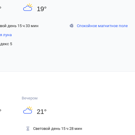
°
19
°
вой день 15 ч 33 мин
Спокойное магнитное поле
я луна
декс 5
Вечером
°
21
°
Световой день 15 ч 28 мин