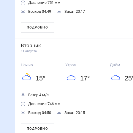
Давление 751 мм
Восход 04:49
Закат 20:17
ПОДРОБНО
Вторник
11 августа
Ночью
Утром
Днём
15
°
17
°
25
Ветер 4 м/с
Давление 746 мм
Восход 04:50
Закат 20:15
ПОДРОБНО