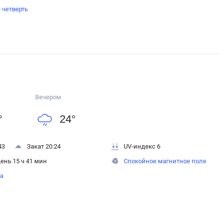
 четверть
Вечером
°
24
°
43
Закат 20:24
UV-индекс 6
ень 15 ч 41 мин
Спокойное магнитное поле
на