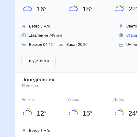
16
°
18
°
22
Ветер 3 м/с
Свето
Давление 749 мм
Стара
Восход 04:47
Закат 20:20
UV-ин
ПОДРОБНО
Понедельник
10 августа
Ночью
Утром
Днём
12
°
15
°
24
Ветер 1 м/с