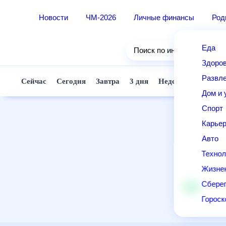
Новости
ЧМ-2026
Личные финансы
Ро
Еда
Поиск по интернету
Здор
Разв
Сейчас
Сегодня
Завтра
3 дня
Неделя
10 д
Дом 
Спор
Карь
Авто
Техн
Жизн
Сбер
Горо