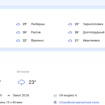
29
°
Люберцы
23
°
Черноголовка
26
°
Реутов
26
°
Долгопрудный
22
°
Фрязино
21
°
Ивантеевка
Вечером
°
23
°
41
Закат 20:26
UV-индекс 6
ень 15 ч 45 мин
Спокойное магнитное поле