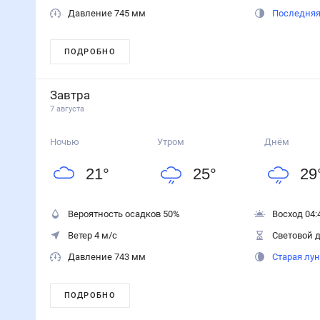
Давление 745 мм
Последняя
ПОДРОБНО
Завтра
7 августа
Ночью
Утром
Днём
21
°
25
°
29
Вероятность осадков
50
%
Восход 04:
Ветер 4 м/с
Световой д
Давление 743 мм
Старая лу
ПОДРОБНО