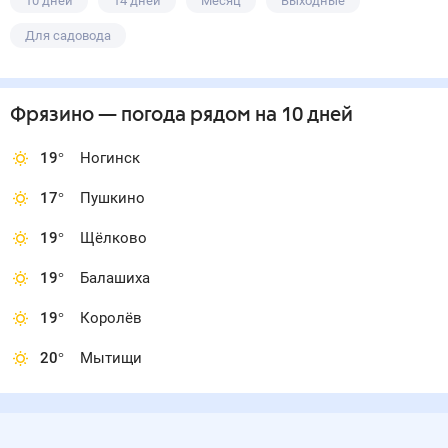
10 дней
14 дней
Месяц
Выходные
Для садовода
Фрязино
— погода рядом
на 10 дней
19
°
Ногинск
17
°
Пушкино
19
°
Щёлково
19
°
Балашиха
19
°
Королёв
20
°
Мытищи