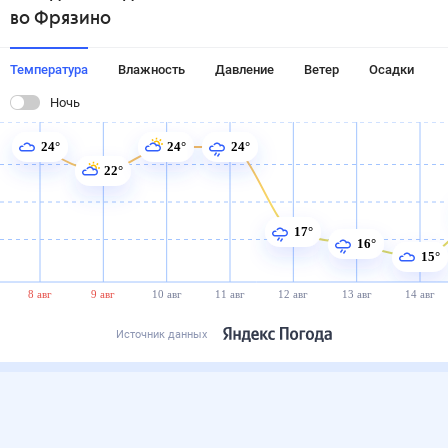
во Фрязино
Температура
Влажность
Давление
Ветер
Осадки
Ночь
24°
24°
24°
22°
17°
16°
15°
8 авг
9 авг
10 авг
11 авг
12 авг
13 авг
14 авг
Источник данных