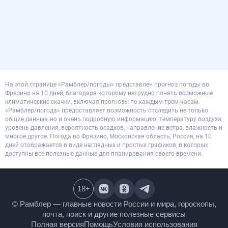
На этой странице «Рамблер/погоды» представлен прогноз погоды во
Фрязино на 10 дней, благодаря которому нетрудно понять возможные
климатические скачки, включая прогнозы по каждым трем часам.
«Рамблер/погода» предоставляет возможность отследить не только
общие данные, но и очень подробную информацию: температуру воздуха,
уровень давления, вероятность осадков, направление ветра, влажность и
многое другое. Погода во Фрязино, Московская область, Россия, на 10
дней отображается в виде наглядных и простых графиков, в которых
доступны все полезные данные для планирования своего времени.
18
+
© Рамблер — главные новости России и мира,
гороскопы, почта, поиск и другие полезные сервисы
Полная версия
Помощь
Условия использования