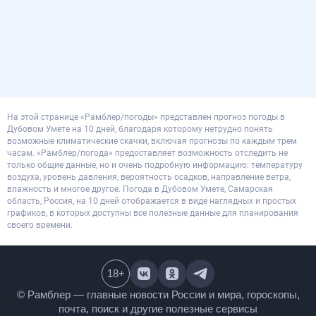
На этой странице «Рамблер/погоды» представлен прогноз погоды в
Дубовом Умете на 10 дней, благодаря которому нетрудно понять
возможные климатические скачки, включая прогнозы по каждым трем
часам. «Рамблер/погода» предоставляет возможность отследить не
только общие данные, но и очень подробную информацию: температуру
воздуха, уровень давления, вероятность осадков, направление ветра,
влажность и многое другое. Погода в Дубовом Умете, Самарская
область, Россия, на 10 дней отображается в виде наглядных и простых
графиков, в которых доступны все полезные данные для планирования
своего времени.
18
+
© Рамблер — главные новости России и мира,
гороскопы, почта, поиск и другие полезные сервисы