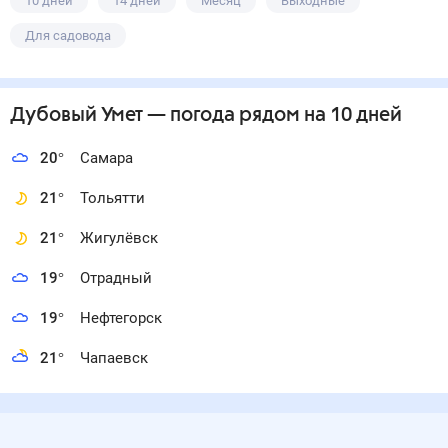
10 дней
14 дней
Месяц
Выходные
Для садовода
Дубовый Умет
— погода рядом
на 10 дней
20
°
Самара
21
°
Тольятти
21
°
Жигулёвск
19
°
Отрадный
19
°
Нефтегорск
21
°
Чапаевск