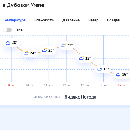
в Дубовом Умете
Температура
Влажность
Давление
Ветер
Осадки
Ночь
28°
27°
25°
24°
22°
18°
16°
9 авг
10 авг
11 авг
12 авг
13 авг
14 авг
15 авг
Источник данных