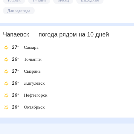
10 дней
14 дней
Месяц
Выходные
Для садовода
Чапаевск
— погода рядом
на 10 дней
27
°
Самара
26
°
Тольятти
27
°
Сызрань
26
°
Жигулёвск
26
°
Нефтегорск
26
°
Октябрьск