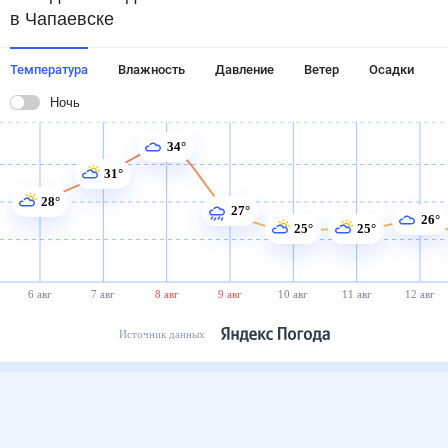
в Чапаевске
Температура
Влажность
Давление
Ветер
Осадки
Ночь
34°
31°
28°
27°
26°
25°
25°
6 авг
7 авг
8 авг
9 авг
10 авг
11 авг
12 авг
Источник данных