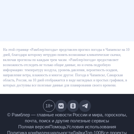
На этой странице «Рамблер/погоды» представлен прогноз погоды в
Чапаевске на 10 дней, благодаря которому нетрудно понять возможные
климатические скачки, включая прогнозы по каждым трем часам.
«Рамблер/погода» предоставляет возможность отследить не только
общие данные, но и очень подробную информацию: температуру воздуха,
уровень давления, вероятность осадков, направление ветра, влажность и
многое другое. Погода в Чапаевске, Самарская область, Россия, на 10
дней отображается в виде наглядных и простых графиков, в которых
доступны все полезные данные для планирования своего времени.
18
+
© Рамблер — главные новости России и мира,
гороскопы, почта, поиск и другие полезные сервисы
Полная версия
Помощь
Условия использования