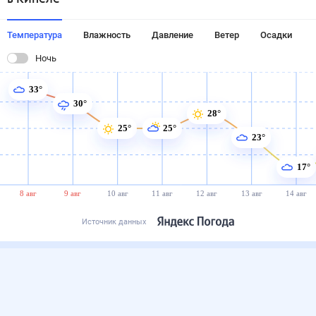
Температура
Влажность
Давление
Ветер
Осадки
Ночь
33°
30°
28°
25°
25°
23°
17°
8 авг
9 авг
10 авг
11 авг
12 авг
13 авг
14 авг
Источник данных