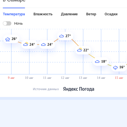
Температура
Влажность
Давление
Ветер
Осадки
Ночь
27°
26°
24°
24°
22°
18°
16°
9 авг
10 авг
11 авг
12 авг
13 авг
14 авг
15 авг
Источник данных