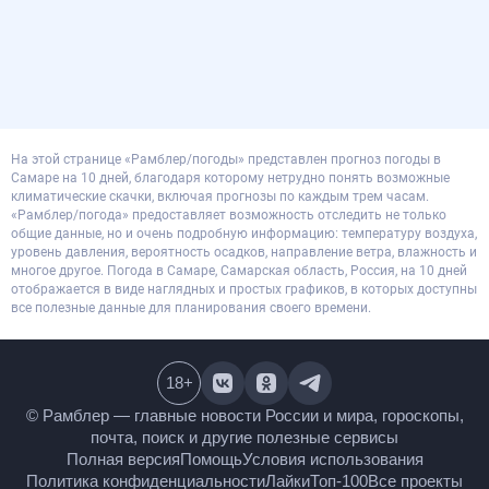
На этой странице «Рамблер/погоды» представлен прогноз погоды в
Самаре на 10 дней, благодаря которому нетрудно понять возможные
климатические скачки, включая прогнозы по каждым трем часам.
«Рамблер/погода» предоставляет возможность отследить не только
общие данные, но и очень подробную информацию: температуру воздуха,
уровень давления, вероятность осадков, направление ветра, влажность и
многое другое. Погода в Самаре, Самарская область, Россия, на 10 дней
отображается в виде наглядных и простых графиков, в которых доступны
все полезные данные для планирования своего времени.
18
+
© Рамблер — главные новости России и мира,
гороскопы, почта, поиск и другие полезные сервисы
Полная версия
Помощь
Условия использования
Политика конфиденциальности
Лайки
Топ-100