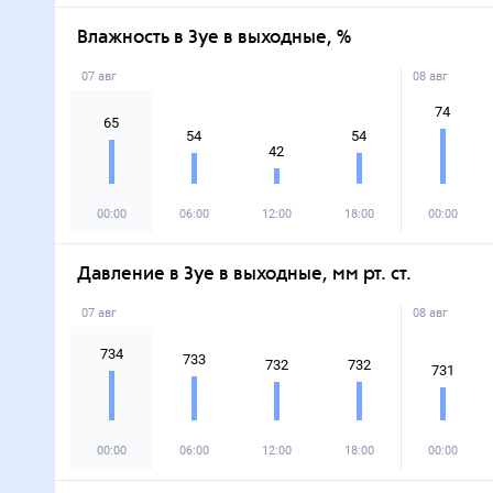
Влажность в Зуе в выходные, %
07 авг
08 авг
74
65
54
54
42
00:00
06:00
12:00
18:00
00:00
Давление в Зуе в выходные, мм рт. ст.
07 авг
08 авг
734
733
732
732
731
00:00
06:00
12:00
18:00
00:00