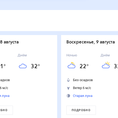
 8 августа
воскресенье, 9 августа
Днём
Ночью
Днём
1
°
32
°
22
°
3
садков
Без осадков
6 м/с
Ветер 6 м/с
я луна
Старая луна
ОБНО
ПОДРОБНО