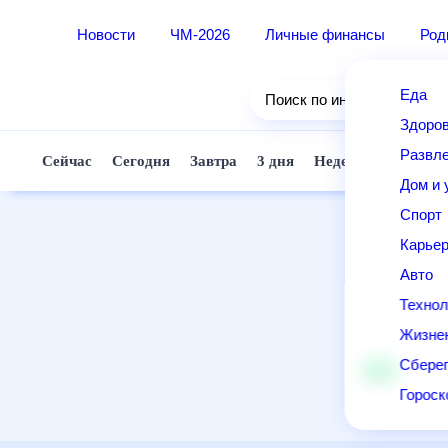
Новости
ЧМ-2026
Личные финансы
Ро
Еда
Поиск по интернету
Здор
Разв
Сейчас
Сегодня
Завтра
3 дня
Неделя
10 д
Дом 
Спор
Карь
Авто
Техн
Жизн
Сбер
Горо