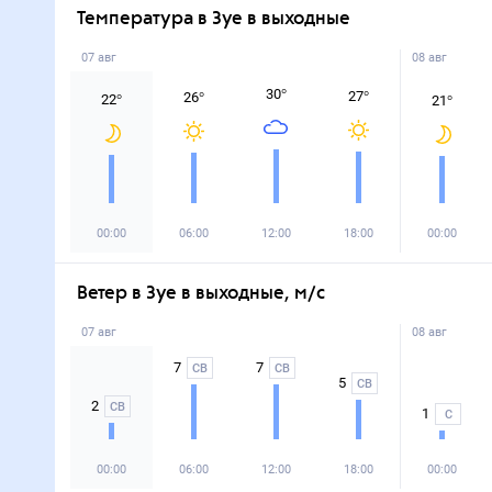
Температура в Зуе в выходные
07 авг
08 авг
30
°
27
°
26
°
22
°
21
°
00:00
06:00
12:00
18:00
00:00
Ветер в Зуе в выходные, м/с
07 авг
08 авг
7
7
СВ
СВ
5
СВ
2
СВ
1
С
00:00
06:00
12:00
18:00
00:00