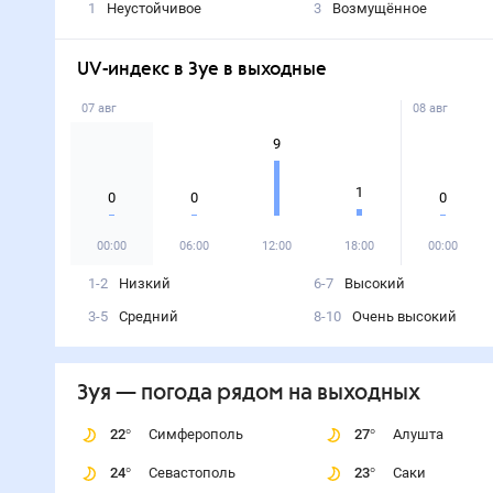
1
Неустойчивое
3
Возмущённое
UV-индекс в Зуе в выходные
07 авг
08 авг
9
1
0
0
0
00:00
06:00
12:00
18:00
00:00
1-2
Низкий
6-7
Высокий
3-5
Средний
8-10
Очень высокий
Зуя
— погода рядом
на выходных
22
°
Симферополь
27
°
Алушта
24
°
Севастополь
23
°
Саки