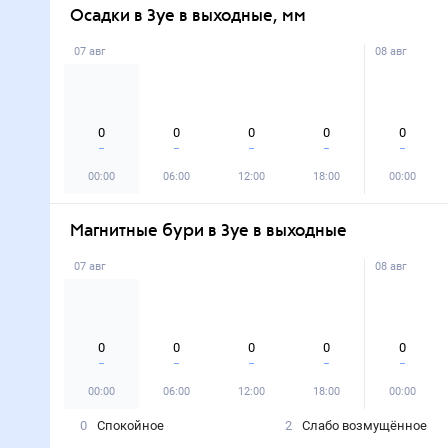
Осадки в Зуе в выходные, мм
07 авг
08 авг
0
0
0
0
0
00:00
06:00
12:00
18:00
00:00
Магнитные бури в Зуе в выходные
07 авг
08 авг
0
0
0
0
0
00:00
06:00
12:00
18:00
00:00
0
Спокойное
2
Слабо возмущённое