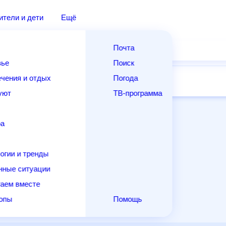
дители и дети
Ещё
Почта
овье
Поиск
лечения и отдых
Погода
ней
14 дней
Месяц
Выходные
Для садовода
и уют
ТВ-программа
т
ера
ологии и тренды
енные ситуации
егаем вместе
скопы
Помощь