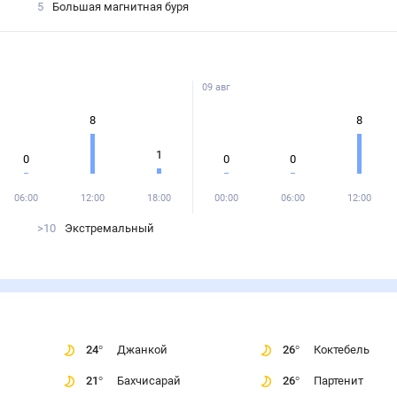
5
Большая магнитная буря
09 авг
8
8
1
0
0
0
06:00
12:00
18:00
00:00
06:00
12:00
>10
Экстремальный
24
°
Джанкой
26
°
Коктебель
21
°
Бахчисарай
26
°
Партенит