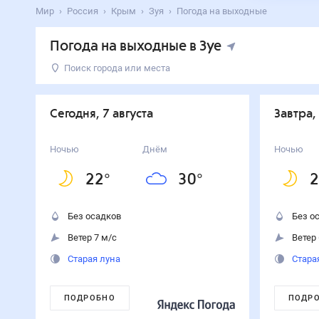
Мир
Россия
Крым
Зуя
Погода на выходные
Погода на выходные в Зуе
Поиск города или места
День
Температура
Осадки
Ветер
Сегодня
30
°
22
°
0
%
7
м/с
Сегодня, 7 августа
Завтра,
7
августа
Завтра
32
°
21
°
0
%
6
м/с
Ночью
Днём
Ночью
8
августа
22
°
30
°
2
Воскресенье
32
°
22
°
0
%
6
м/с
9
августа
Без осадков
Без о
Ветер 7 м/с
Ветер 
Старая луна
Стара
ПОДРОБНО
ПОДР