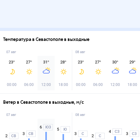
Температура в Севастополе в выходные
07 авг
08 авг
23
°
27
°
31
°
28
°
23
°
27
°
30
°
29
°
00:00
06:00
12:00
18:00
00:00
06:00
12:00
18:00
Ветер в Севастополе в выходные, м/с
07 авг
08 авг
6
ЮЗ
5
Ю
4
СЗ
3
3
3
СВ
С
СЗ
2
2
СВ
С