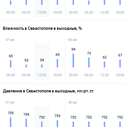
00:00
06:00
12:00
18:00
00:00
06:00
12:00
18:00
Влажность в Севастополе в выходные, %
07 авг
08 авг
84
73
69
67
65
62
54
53
00:00
06:00
12:00
18:00
00:00
06:00
12:00
18:00
Давление в Севастополе в выходные, мм рт. ст.
07 авг
08 авг
755
754
753
752
752
752
752
752