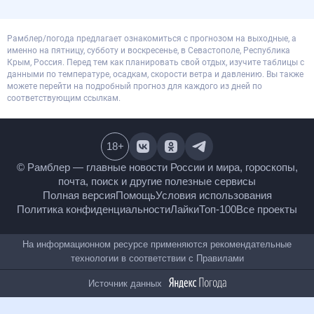
Рамблер/погода предлагает ознакомиться с прогнозом на выходные, а
именно на пятницу, субботу и воскресенье, в Севастополе, Республика
Крым, Россия. Перед тем как планировать свой отдых, изучите таблицы с
данными по температуре, осадкам, скорости ветра и давлению. Вы также
можете перейти на подробный прогноз для каждого из дней по
соответствующим ссылкам.
18
+
© Рамблер — главные новости России и мира,
гороскопы, почта, поиск и другие полезные сервисы
Полная версия
Помощь
Условия использования
Политика конфиденциальности
Лайки
Топ-100
Все проекты
На информационном ресурсе применяются
рекомендательные технологии в соответствии с
Правилами
Источник данных