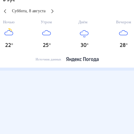
Суббота
,
8
августа
Ночью
Утром
Днём
Вечером
22
°
25
°
30
°
28
°
Источник данных