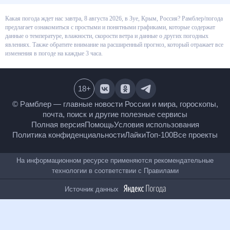
Какая погода ждет нас завтра, 8 августа 2026, в Зуе, Крым, Россия?
Рамблер/погода предлагает ознакомиться с простыми и понятными
графиками, которые содержат данные о температуре, влажности,
скорости ветра и данные о других погодных явлениях. Также обратите
внимание на расширенный прогноз, который отражает все изменения в
погоде на каждые 3 часа.
18
+
© Рамблер — главные новости России и мира,
гороскопы, почта, поиск и другие полезные сервисы
Полная версия
Помощь
Условия использования
Политика конфиденциальности
Лайки
Топ-100
Все проекты
На информационном ресурсе применяются
рекомендательные технологии в соответствии с
Правилами
Источник данных