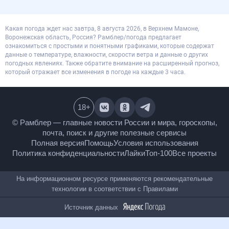
Какая погода ждет нас завтра, 8 августа 2026, в Верхнем Мамоне,
Воронежская область, Россия? Рамблер/погода предлагает
ознакомиться с простыми и понятными графиками, которые содержат
данные о температуре, влажности, скорости ветра и данные о других
погодных явлениях. Также обратите внимание на расширенный прогноз,
который отражает все изменения в погоде на каждые 3 часа.
18
+
© Рамблер — главные новости России и мира,
гороскопы, почта, поиск и другие полезные сервисы
Полная версия
Помощь
Условия использования
Политика конфиденциальности
Лайки
Топ-100
Все проекты
На информационном ресурсе применяются
рекомендательные технологии в соответствии с
Правилами
Источник данных