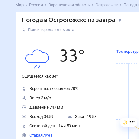
Поиск по интернету
Сейчас
Сегодня
Завтра
3 дня
Неделя
10 дней
14 дней
Месяц
Выходн
Мир
Россия
Воронежская область
Острогожск
Погода на завтра
Погода в Острогожске на завт
Суббота
,
8
августа
Поиск города или места
33
°
Ощущается как
34
°
Ощущается как
34
°