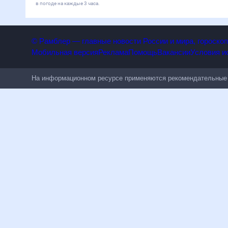
Лондон
Париж
Нью-Йорк
Дубай
Киев
Минск
Курорты
Сочи
Анталья
Симферополь
Барселона
Римини
Родос
ВСЕ СТРАНЫ
Какая погода ждет нас завтра, 8 августа 2026, в Острогожске
данные о температуре, влажности, скорости ветра и данные о 
каждые 3 часа.
© Рамблер — главные новости России и мира, гороскопы,
Мобильная версия
Реклама
Помощь
Вакансии
Условия использования
Политика конфиденциальности
Лайки
Топ-100
Все проекты
18
+