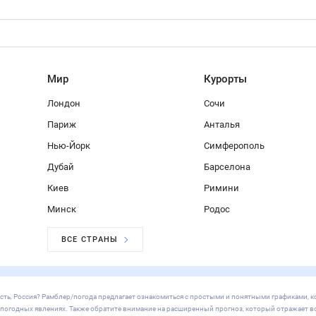
вгород
Казань
Челябинск
Омск
Самара
Ростов-на-Дону
Уфа
Красноя