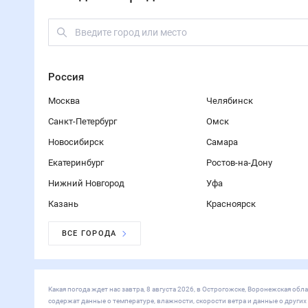
22
°
Нововоронеж
23
°
Бобров
22
°
Лиски
23
°
Чернянка
23
°
Подгоренский
22
°
Новая Усмань
24
°
Заболотовка
23
°
Лосево
Погода по городам
Россия
Москва
Санкт-Петербург
Новосибирск
Екатеринбург
Нижний Но
ВСЕ ГОРОДА
Мир