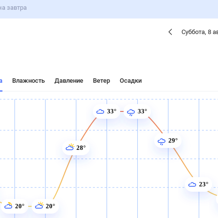
ые
Для садовода
ра