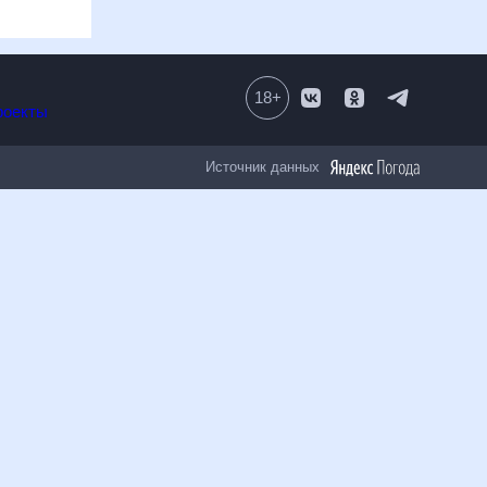
омиться с простыми и понятными графиками, которые содержат
нный прогноз, который отражает все изменения в погоде на