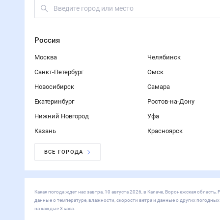
Россия
Москва
Челябинск
Санкт-Петербург
Омск
Новосибирск
Самара
Екатеринбург
Ростов-на-Дону
Нижний Новгород
Уфа
Казань
Красноярск
ВСЕ ГОРОДА
Какая погода ждет нас завтра, 10 августа 2026, в Калаче, Воронежская област
данные о температуре, влажности, скорости ветра и данные о других погодны
на каждые 3 часа.