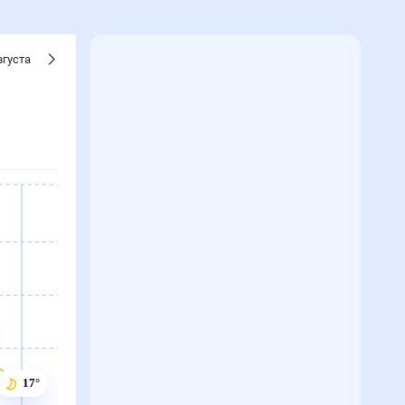
вгуста
17°