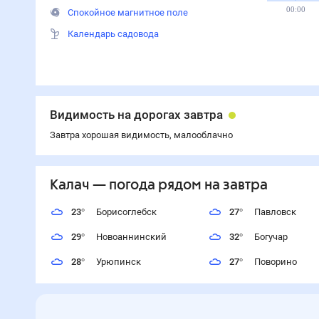
00:00
Спокойное магнитное поле
Календарь садовода
Видимость на дорогах завтра
Завтра хорошая видимость, малооблачно
Калач
— погода рядом
на завтра
23
°
Борисоглебск
27
°
Павловск
29
°
Новоаннинский
32
°
Богучар
28
°
Урюпинск
27
°
Поворино