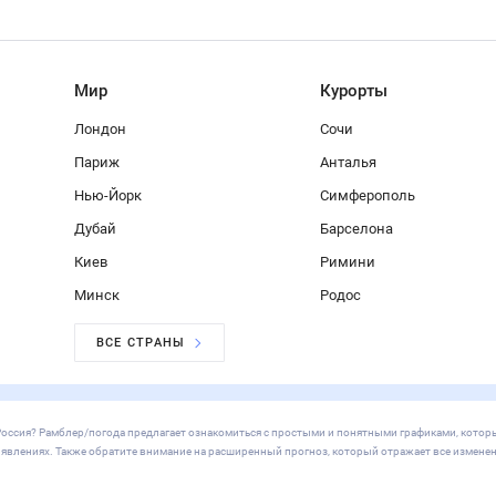
Мир
Курорты
Лондон
Сочи
Париж
Анталья
Нью-Йорк
Симферополь
Дубай
Барселона
Киев
Римини
Минск
Родос
ВСЕ СТРАНЫ
ь, Россия? Рамблер/погода предлагает ознакомиться с простыми и понятными графиками, кото
х явлениях. Также обратите внимание на расширенный прогноз, который отражает все изменен