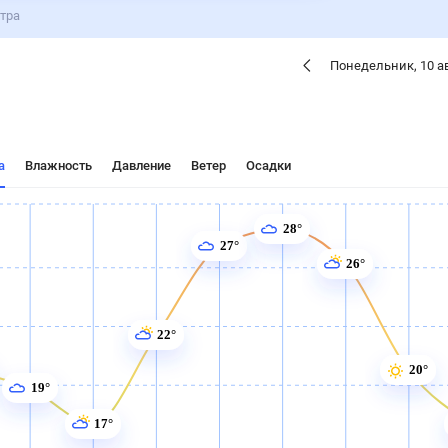
тра
Понедельник
,
10
а
а
Влажность
Давление
Ветер
Осадки
28°
27°
26°
22°
20°
19°
17°