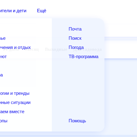
дители и дети
Ещё
Почта
овье
Поиск
лечения и отдых
Погода
ней
14 дней
Месяц
Выходные
Для садовода
и уют
ТВ-программа
т
ера
ологии и тренды
енные ситуации
егаем вместе
скопы
Помощь