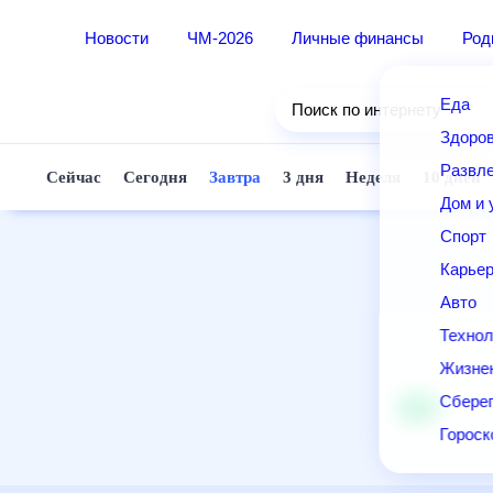
Новости
ЧМ-2026
Личные финансы
Ро
Еда
Поиск по интернету
Здор
Разв
Сейчас
Сегодня
Завтра
3 дня
Неделя
10 д
Дом 
Спор
Карь
Авто
Техн
Жизн
Сбер
Горо