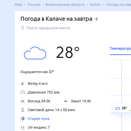
Мир
Россия
Воронежская область
Калач
Погода на зав
Погода в Калаче на завтра
Поиск города или места
28
°
Температур
Ощущается как
27
°
Ветер 4 м/с
Давление 752 мм
Восход 04:56
Закат 19:46
20°
Световой день 14 ч 50 мин
Старая луна
UV-индекс 7