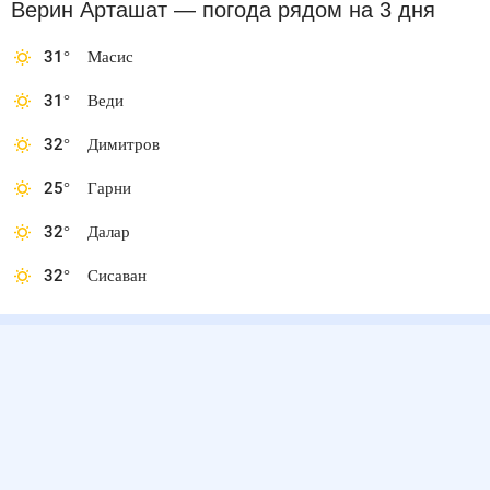
Верин Арташат
— погода рядом
на 3 дня
31
°
Масис
31
°
Веди
32
°
Димитров
25
°
Гарни
32
°
Далар
32
°
Сисаван