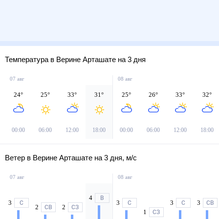
Температура в Верине Арташате на 3 дня
07 авг
08 авг
24
°
25
°
33
°
31
°
25
°
26
°
33
°
32
°
00:00
06:00
12:00
18:00
00:00
06:00
12:00
18:00
Ветер в Верине Арташате на 3 дня, м/с
07 авг
08 авг
4
В
3
3
3
3
С
С
С
СВ
2
2
СВ
СЗ
1
СЗ