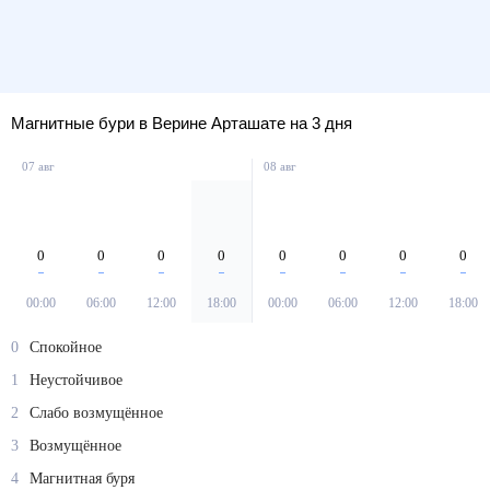
Магнитные бури в Верине Арташате на 3 дня
07 авг
08 авг
0
0
0
0
0
0
0
0
00:00
06:00
12:00
18:00
00:00
06:00
12:00
18:00
0
Спокойное
1
Неустойчивое
2
Слабо возмущённое
3
Возмущённое
4
Магнитная буря