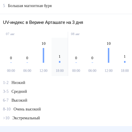
5
Большая магнитная буря
UV-индекс в Верине Арташате на 3 дня
07 авг
08 авг
10
10
1
1
0
0
0
0
00:00
06:00
12:00
18:00
00:00
06:00
12:00
18:00
1-2
Низкий
3-5
Средний
6-7
Высокий
8-10
Очень высокий
>10
Экстремальный