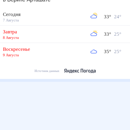
Сегодня
33
°
24
°
7 Августа
Завтра
33
°
25
°
8 Августа
Воскресенье
35
°
25
°
9 Августа
Источник данных