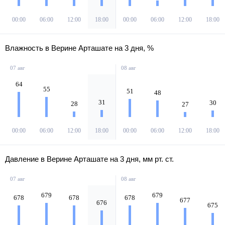
00:00
06:00
12:00
18:00
00:00
06:00
12:00
18:00
Влажность в Верине Арташате на 3 дня, %
07 авг
08 авг
64
55
51
48
31
30
28
27
00:00
06:00
12:00
18:00
00:00
06:00
12:00
18:00
Давление в Верине Арташате на 3 дня, мм рт. ст.
07 авг
08 авг
679
679
678
678
678
677
676
675