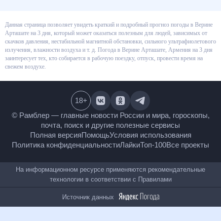
Данная страница позволяет увидеть краткий и подробный прогноз
погоды в Верине Арташате на 3 дня, который может оказаться полезным
для людей, зависимых от скачков давления, нестабильной магнитной
обстановки, сильного ультрафиолетового излучения, влажности воздуха
и т. д. Погода в Верине Арташате, Армения на 3 дня заинтересует тех, кто
собирается в рабочую поездку, отпуск, провести время на свежем
воздухе.
18
+
© Рамблер — главные новости России и мира,
гороскопы, почта, поиск и другие полезные сервисы
Полная версия
Помощь
Условия использования
Политика конфиденциальности
Лайки
Топ-100
Все проекты
На информационном ресурсе применяются
рекомендательные технологии в соответствии с
Правилами
Источник данных