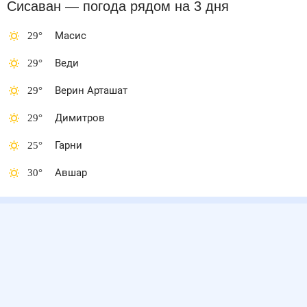
Сисаван
— погода рядом
на 3 дня
29
°
Масис
29
°
Веди
29
°
Верин Арташат
29
°
Димитров
25
°
Гарни
30
°
Авшар