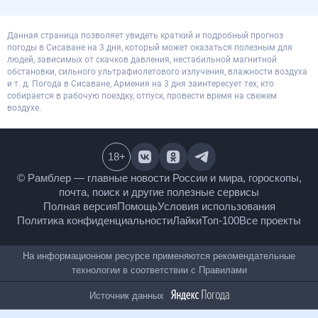
Данная страница позволяет увидеть краткий и подробный прогноз
погоды в Сисаване на 3 дня, который может оказаться полезным для
людей, зависимых от скачков давления, нестабильной магнитной
обстановки, сильного ультрафиолетового излучения, влажности воздуха
и т. д. Погода в Сисаване, Армения на 3 дня заинтересует тех, кто
собирается в рабочую поездку, отпуск, провести время на свежем
воздухе.
18
+
© Рамблер — главные новости России и мира,
гороскопы, почта, поиск и другие полезные сервисы
Полная версия
Помощь
Условия использования
Политика конфиденциальности
Лайки
Топ-100
Все проекты
На информационном ресурсе применяются
рекомендательные технологии в соответствии с
Правилами
Источник данных