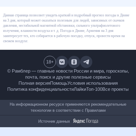
Данная страница позволяет увидеть краткий и подробный прогноз
погоды в Двине на 3 дня, который может оказаться полезным для людей,
зависимых от скачков давления, нестабильной магнитной обстановки,
сильного ультрафиолетового излучения, влажности воздуха и т. д.
Погода в Двине, Армения на 3 дня заинтересует тех, кто собирается в
рабочую поездку, отпуск, провести время на свежем воздухе.
18
+
© Рамблер — главные новости России и мира,
гороскопы, почта, поиск и другие полезные сервисы
Полная версия
Помощь
Условия использования
Политика конфиденциальности
Лайки
Топ-100
Все проекты
На информационном ресурсе применяются
рекомендательные технологии в соответствии с
Правилами
Источник данных