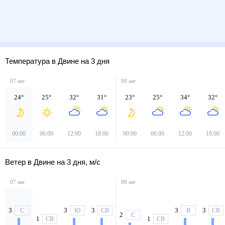
Температура в Двине на 3 дня
07 авг
08 авг
24
°
25
°
32
°
31
°
23
°
25
°
34
°
32
°
00:00
06:00
12:00
18:00
00:00
06:00
12:00
18:00
Ветер в Двине на 3 дня, м/с
07 авг
08 авг
3
3
3
3
3
С
Ю
СВ
В
СВ
2
С
1
1
СВ
СВ