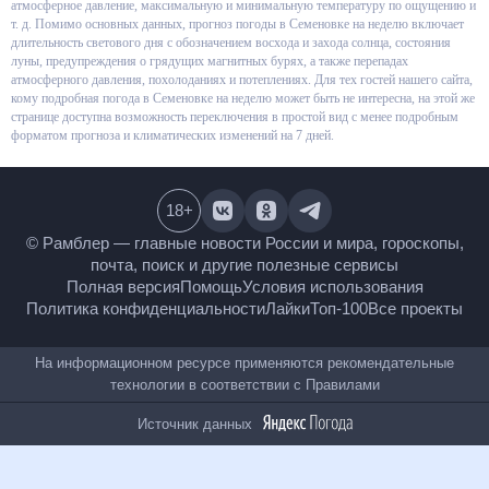
относительную влажность, атмосферное давление, максимальную и
минимальную температуру по ощущению и т. д. Помимо основных
данных, прогноз погоды в Семеновке на неделю включает длительность
светового дня с обозначением восхода и захода солнца, состояния луны,
предупреждения о грядущих магнитных бурях, а также перепадах
атмосферного давления, похолоданиях и потеплениях. Для тех гостей
нашего сайта, кому подробная погода в Семеновке на неделю может
быть не интересна, на этой же странице доступна возможность
переключения в простой вид с менее подробным форматом прогноза и
климатических изменений на 7 дней.
18
+
© Рамблер — главные новости России и мира,
гороскопы, почта, поиск и другие полезные сервисы
Полная версия
Помощь
Условия использования
Политика конфиденциальности
Лайки
Топ-100
Все проекты
На информационном ресурсе применяются
рекомендательные технологии в соответствии с
Правилами
Источник данных