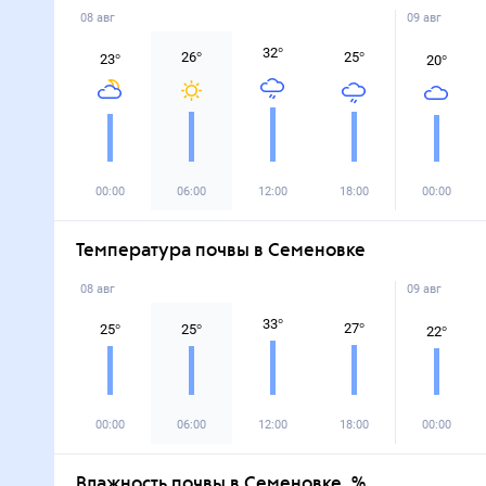
08 авг
09 авг
32
°
26
°
25
°
23
°
20
°
00:00
06:00
12:00
18:00
00:00
Температура почвы в Семеновке
08 авг
09 авг
33
°
27
°
25
°
25
°
22
°
00:00
06:00
12:00
18:00
00:00
Влажность почвы в Семеновке, %