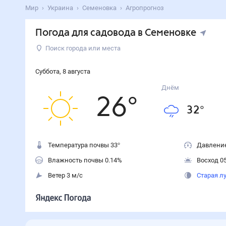
Мир
Украина
Семеновка
Агропрогноз
Погода для садовода в Семеновке
Поиск города или места
Суббота
,
8
августа
Днём
26
°
32
°
Температура почвы 33°
Давление
Влажность почвы 0.14%
Восход 05
Ветер 3 м/с
Старая л