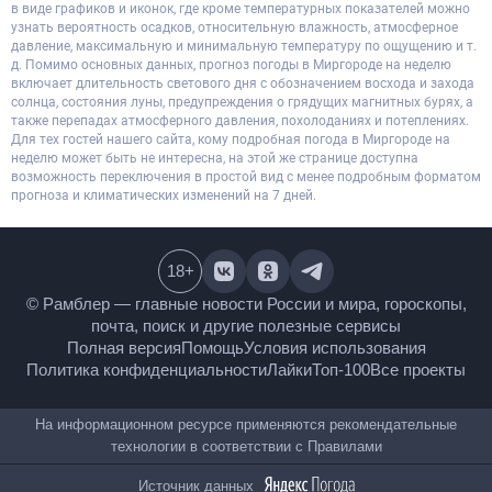
в виде графиков и иконок, где кроме температурных показателей можно
узнать вероятность осадков, относительную влажность, атмосферное
давление, максимальную и минимальную температуру по ощущению и т.
д. Помимо основных данных, прогноз погоды в Миргороде на неделю
включает длительность светового дня с обозначением восхода и захода
солнца, состояния луны, предупреждения о грядущих магнитных бурях, а
также перепадах атмосферного давления, похолоданиях и потеплениях.
Для тех гостей нашего сайта, кому подробная погода в Миргороде на
неделю может быть не интересна, на этой же странице доступна
возможность переключения в простой вид с менее подробным форматом
прогноза и климатических изменений на 7 дней.
18
+
© Рамблер — главные новости России и мира,
гороскопы, почта, поиск и другие полезные сервисы
Полная версия
Помощь
Условия использования
Политика конфиденциальности
Лайки
Топ-100
Все проекты
На информационном ресурсе применяются
рекомендательные технологии в соответствии с
Правилами