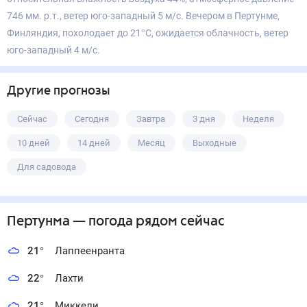
746 мм. р.т., ветер юго-западный 5 м/с. Вечером в Пертунме,
Финляндия, похолодает до 21°С, ожидается облачность, ветер
юго-западный 4 м/с.
Другие прогнозы
Сейчас
Сегодня
Завтра
3 дня
Неделя
10 дней
14 дней
Месяц
Выходные
Для садовода
Пертунма
— погода рядом
сейчас
21
°
Лаппеенранта
22
°
Лахти
21
°
Миккели