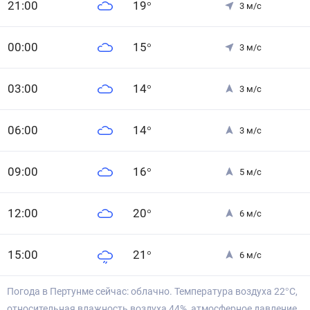
21
:00
19
°
3
м/с
0
0
:00
15
°
3
м/с
0
3
:00
14
°
3
м/с
0
6
:00
14
°
3
м/с
0
9
:00
16
°
5
м/с
12
:00
20
°
6
м/с
15
:00
21
°
6
м/с
Погода в Пертунме сейчас: облачно. Температура воздуха 22°С,
относительная влажность воздуха 44%, атмосферное давление