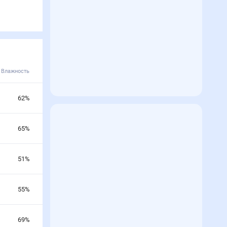
Влажность
62
%
65
%
51
%
55
%
69
%