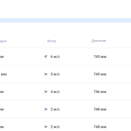
Давление
адки
Ветер
мм
6
м/с
745
мм
мм
5
м/с
745
мм
мм
4
м/с
746
мм
мм
2
м/с
748
мм
мм
2
м/с
748
мм