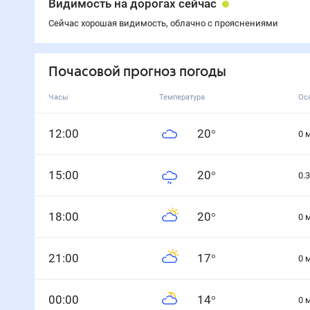
Видимость на дорогах сейчас
Сейчас хорошая видимость, облачно с прояснениями
Почасовой прогноз погоды
Часы
Температура
Ос
12
:00
20
°
0
15
:00
20
°
0.3
18
:00
20
°
0
21
:00
17
°
0
0
0
:00
14
°
0