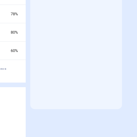
78
%
80
%
60
%
нем в