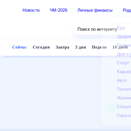
Новости
ЧМ-2026
Личные финансы
Ро
Еда
Поиск по интернету
Здор
Разв
Сейчас
Сегодня
Завтра
3 дня
Неделя
10 д
Дом 
Спор
Карь
Авто
Техн
Жизн
Сбер
Горо