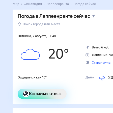
Мир
Финляндия
Лаппеенранта
Погода сейчас
Погода
в Лаппеенранте
сейчас
Поиск города или места
Пятница
,
7
августа
,
11
:
48
Ветер 6 м/с
20
°
Давление 74
Старая луна
2
Ощущается как
17
°
Днём
Как одеться сегодня