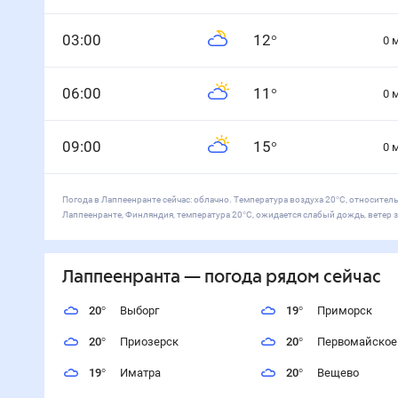
0
3
:00
12
°
0
0
6
:00
11
°
0
0
9
:00
15
°
0
Погода в Лаппеенранте сейчас: облачно. Температура воздуха 20°С, относитель
Лаппеенранте, Финляндия, температура 20°С, ожидается слабый дождь, ветер з
Лаппеенранта
— погода рядом
сейчас
20
°
Выборг
19
°
Приморск
20
°
Приозерск
20
°
Первомайское
19
°
Иматра
20
°
Вещево