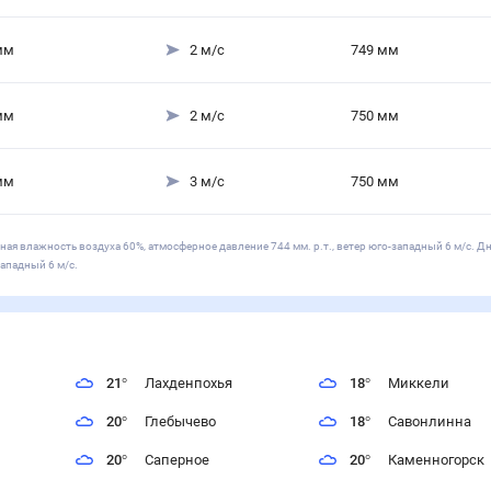
мм
2
м/с
749
мм
мм
2
м/с
750
мм
мм
3
м/с
750
мм
ная влажность воздуха 60%, атмосферное давление 744 мм. р.т., ветер юго-западный 6 м/с. Д
ападный 6 м/с.
21
°
Лахденпохья
18
°
Миккели
20
°
Глебычево
18
°
Савонлинна
20
°
Саперное
20
°
Каменногорск