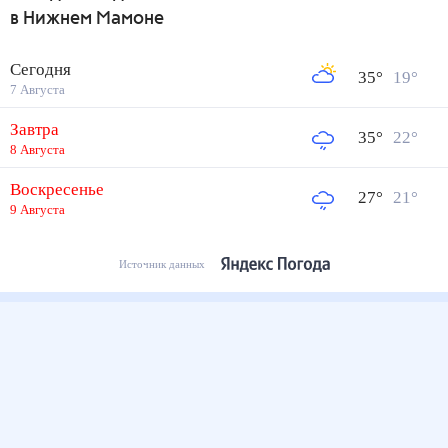
в Нижнем Мамоне
Сегодня
35
°
19
°
7 Августа
Завтра
35
°
22
°
8 Августа
Воскресенье
27
°
21
°
9 Августа
Источник данных