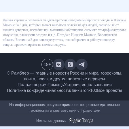
Данная страница позволяет увидеть краткий и подробный прогноз
погоды в Нижнем Мамоне на 3 дня, который может оказаться полезным
для людей, зависимых от скачков давления, нестабильной магнитной
обстановки, сильного ультрафиолетового излучения, влажности воздуха
и т. д. Погода в Нижнем Мамоне, Воронежская область, Россия на 3 дня
заинтересует тех, кто собирается в рабочую поездку, отпуск, провести
время на свежем воздухе.
18
+
© Рамблер — главные новости России и мира,
гороскопы, почта, поиск и другие полезные сервисы
Полная версия
Помощь
Условия использования
Политика конфиденциальности
Лайки
Топ-100
Все проекты
На информационном ресурсе применяются
рекомендательные технологии в соответствии с
Правилами