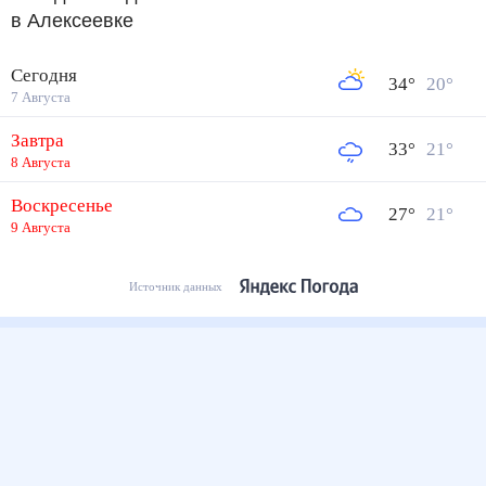
в Алексеевке
Сегодня
34
°
20
°
7 Августа
Завтра
33
°
21
°
8 Августа
Воскресенье
27
°
21
°
9 Августа
Источник данных