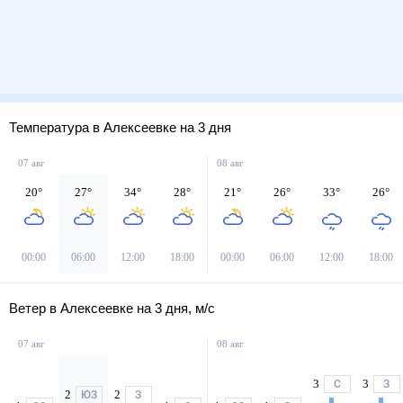
Температура в Алексеевке на 3 дня
07 авг
08 авг
20
°
27
°
34
°
28
°
21
°
26
°
33
°
26
°
00:00
06:00
12:00
18:00
00:00
06:00
12:00
18:00
Ветер в Алексеевке на 3 дня, м/с
07 авг
08 авг
3
3
С
З
2
2
ЮЗ
З