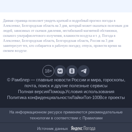
Данная страница позволяет увидеть краткий и подробный прогноз
погоды в Алексеевке, Белгородская область на 3 дня, который может
оказаться полезным для людей, зависимых от скачков давления,
нестабильной магнитной обстановки, сильного ультрафиолетового
излучения, влажности воздуха и т. д. Погода в Алексеевке, Белгородская
область, Белгородская область, Россия на 3 дня заинтересует тех, кто
собирается в рабочую поездку, отпуск, провести время на свежем
воздухе.
18
+
© Рамблер — главные новости России и мира,
гороскопы, почта, поиск и другие полезные сервисы
Полная версия
Помощь
Условия использования
Политика конфиденциальности
Лайки
Топ-100
Все проекты
На информационном ресурсе применяются
рекомендательные технологии в соответствии с
Правилами