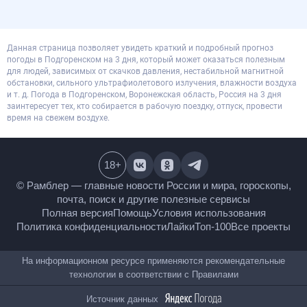
Данная страница позволяет увидеть краткий и подробный прогноз
погоды в Подгоренском на 3 дня, который может оказаться полезным
для людей, зависимых от скачков давления, нестабильной магнитной
обстановки, сильного ультрафиолетового излучения, влажности воздуха
и т. д. Погода в Подгоренском, Воронежская область, Россия на 3 дня
заинтересует тех, кто собирается в рабочую поездку, отпуск, провести
время на свежем воздухе.
18
+
© Рамблер — главные новости России и мира,
гороскопы, почта, поиск и другие полезные сервисы
Полная версия
Помощь
Условия использования
Политика конфиденциальности
Лайки
Топ-100
Все проекты
На информационном ресурсе применяются
рекомендательные технологии в соответствии с
Правилами