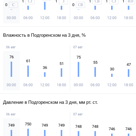
1
1
1
1
1
СЗ
З
СВ
СЗ
ЮЗ
0
0
С
СВ
00:00
06:00
12:00
18:00
00:00
06:00
12:00
18:00
Влажность в Подгоренском на 3 дня, %
06 авг
07 авг
76
75
61
55
51
47
36
30
00:00
06:00
12:00
18:00
00:00
06:00
12:00
18:00
Давление в Подгоренском на 3 дня, мм рт. ст.
06 авг
07 авг
750
749
749
749
748
748
746
746