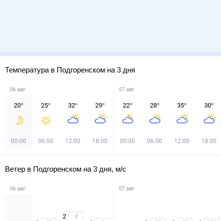
Температура в Подгоренском на 3 дня
06 авг
07 авг
20
°
25
°
32
°
29
°
22
°
28
°
35
°
30
°
00:00
06:00
12:00
18:00
00:00
06:00
12:00
18:00
Ветер в Подгоренском на 3 дня, м/с
06 авг
07 авг
2
З