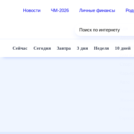
Новости
ЧМ-2026
Личные финансы
Ро
Еда
Поиск по интернету
Здор
Разв
Сейчас
Сегодня
Завтра
3 дня
Неделя
10 д
Дом 
Спор
Карь
Авто
Техн
Жизн
Сбер
Горо