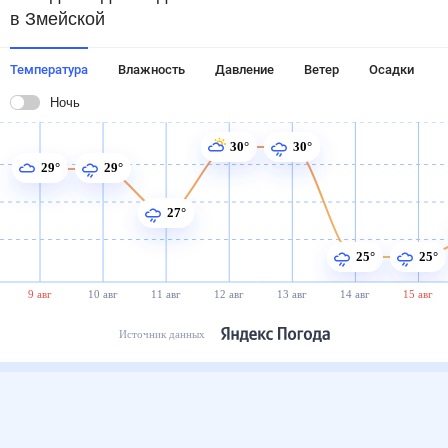
в Змейской
Температура
Влажность
Давление
Ветер
Осадки
Ночь
30°
30°
29°
29°
27°
25°
25°
9 авг
10 авг
11 авг
12 авг
13 авг
14 авг
15 авг
Источник данных