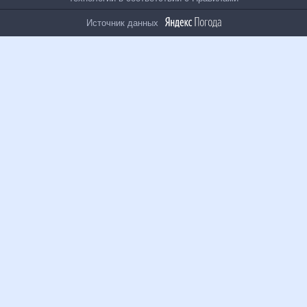
На информационном ресурсе применяются
рекомендательные технологии в соответствии с
Правилами
Источник данных