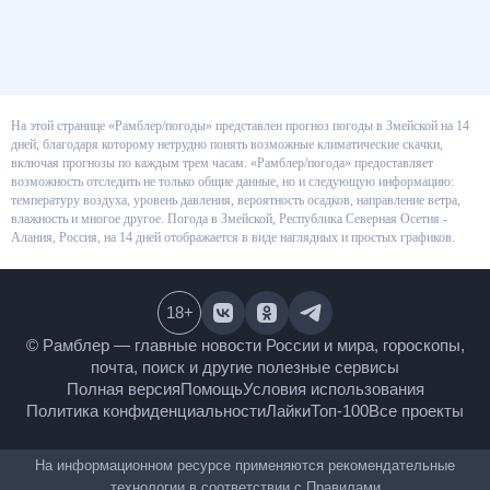
На этой странице «Рамблер/погоды» представлен прогноз погоды в
Змейской на 14 дней, благодаря которому нетрудно понять возможные
климатические скачки, включая прогнозы по каждым трем часам.
«Рамблер/погода» предоставляет возможность отследить не только
общие данные, но и следующую информацию: температуру воздуха,
уровень давления, вероятность осадков, направление ветра, влажность и
многое другое. Погода в Змейской, Республика Северная Осетия - Алания,
Россия, на 14 дней отображается в виде наглядных и простых графиков.
18
+
© Рамблер — главные новости России и мира,
гороскопы, почта, поиск и другие полезные сервисы
Полная версия
Помощь
Условия использования
Политика конфиденциальности
Лайки
Топ-100
Все проекты