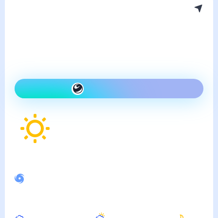
Погода в Нарткале
пятница, 7 августа
Сегодня гораздо теплее,
чем вчера и ясно
Как одеться сегодня
27
°
Ощущается как
30
°
Спокойное магнитное поле
Днём
Вечером
Ночью
30
°
27
°
21
°