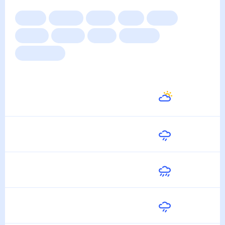
Сейчас
Сегодня
Завтра
3 дня
Неделя
10 дней
14 дней
Месяц
Выходные
Для садовода
Погода на неделю
Завтра
31
°
21
°
8 Августа
Воскресенье
29
°
23
°
9 Августа
Понедельник
30
°
22
°
10 Августа
Вторник
29
°
21
°
11 Августа