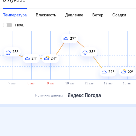
Температура
Влажность
Давление
Ветер
Осадки
Ночь
27°
25°
25°
24°
24°
22°
22°
7 авг
8 авг
9 авг
10 авг
11 авг
12 авг
13 авг
Источник данных