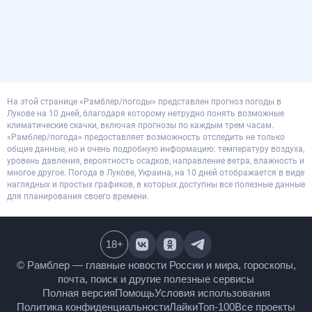
На этой странице «Рамблер/погоды» представлен прогноз погоды в
Лукове на 10 дней, благодаря которому нетрудно понять возможные
климатические скачки, включая прогнозы по каждым трем часам.
«Рамблер/погода» предоставляет возможность отследить не только
общие данные, но и очень подробную информацию: температуру воздуха,
уровень давления, вероятность осадков, направление ветра, влажность и
многое другое. Погода в Лукове, Украина, на 10 дней отображается в виде
наглядных и простых графиков, в которых доступны все полезные данные
для планирования своего времени.
18
+
© Рамблер — главные новости России и мира,
гороскопы, почта, поиск и другие полезные сервисы
Полная версия
Помощь
Условия использования
Политика конфиденциальности
Лайки
Топ-100