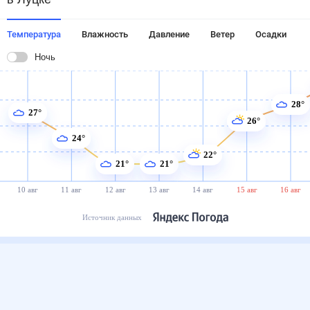
Температура
Влажность
Давление
Ветер
Осадки
Ночь
28°
27°
26°
24°
22°
21°
21°
10 авг
11 авг
12 авг
13 авг
14 авг
15 авг
16 авг
Источник данных