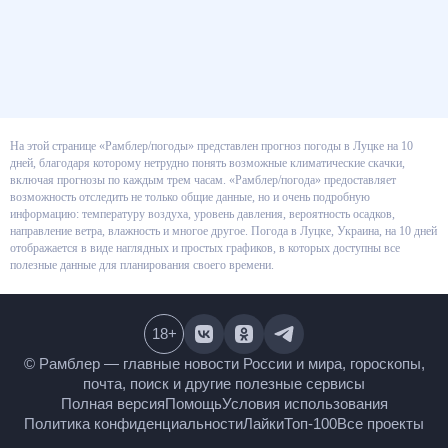
На этой странице «Рамблер/погоды» представлен прогноз погоды в
Луцке на 10 дней, благодаря которому нетрудно понять возможные
климатические скачки, включая прогнозы по каждым трем часам.
«Рамблер/погода» предоставляет возможность отследить не только
общие данные, но и очень подробную информацию: температуру воздуха,
уровень давления, вероятность осадков, направление ветра, влажность и
многое другое. Погода в Луцке, Украина, на 10 дней отображается в виде
наглядных и простых графиков, в которых доступны все полезные данные
для планирования своего времени.
18
+
© Рамблер — главные новости России и мира,
гороскопы, почта, поиск и другие полезные сервисы
Полная версия
Помощь
Условия использования
Политика конфиденциальности
Лайки
Топ-100