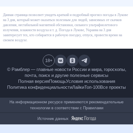
Данная страница позволяет увидеть краткий и подробный прогноз
погоды в Лукове на 3 дня, который может оказаться полезным для
людей, зависимых от скачков давления, нестабильной магнитной
обстановки, сильного ультрафиолетового излучения, влажности воздуха
и т. д. Погода в Лукове, Украина на 3 дня заинтересует тех, кто собирается
в рабочую поездку, отпуск, провести время на свежем воздухе.
18
+
© Рамблер — главные новости России и мира,
гороскопы, почта, поиск и другие полезные сервисы
Полная версия
Помощь
Условия использования
Политика конфиденциальности
Лайки
Топ-100
Все проекты
На информационном ресурсе применяются
рекомендательные технологии в соответствии с
Правилами
Источник данных