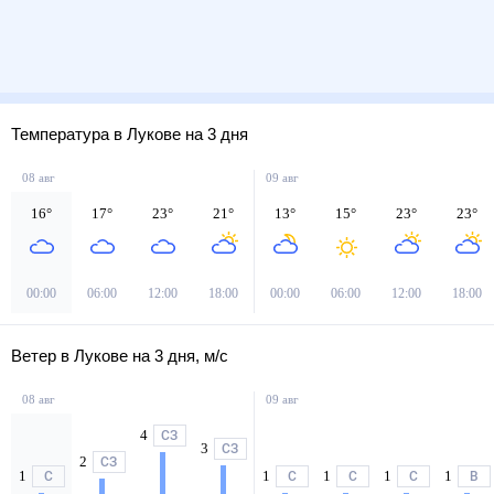
Температура в Лукове на 3 дня
08 авг
09 авг
16
°
17
°
23
°
21
°
13
°
15
°
23
°
23
°
00:00
06:00
12:00
18:00
00:00
06:00
12:00
18:00
Ветер в Лукове на 3 дня, м/с
08 авг
09 авг
4
СЗ
3
СЗ
2
СЗ
1
1
1
1
1
С
С
С
С
В