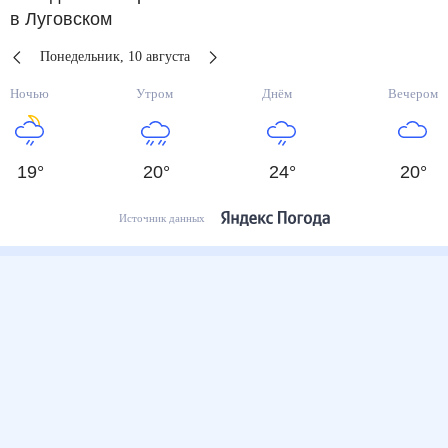
в Луговском
Понедельник
,
10
августа
Ночью
Утром
Днём
Вечером
19
°
20
°
24
°
20
°
Источник данных