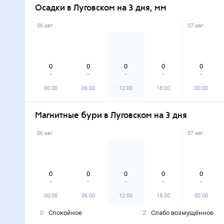
Осадки в Луговском на 3 дня, мм
06 авг
07 авг
0
0
0
0
0
00:00
06:00
12:00
18:00
00:00
Магнитные бури в Луговском на 3 дня
06 авг
07 авг
0
0
0
0
0
00:00
06:00
12:00
18:00
00:00
0
Спокойное
2
Слабо возмущённое