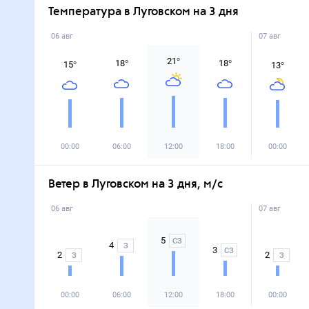
Температура в Луговском на 3 дня
06 авг
07 авг
21
°
18
°
18
°
15
°
13
°
00:00
06:00
12:00
18:00
00:00
Ветер в Луговском на 3 дня, м/с
06 авг
07 авг
5
СЗ
4
З
3
СЗ
2
2
З
З
00:00
06:00
12:00
18:00
00:00