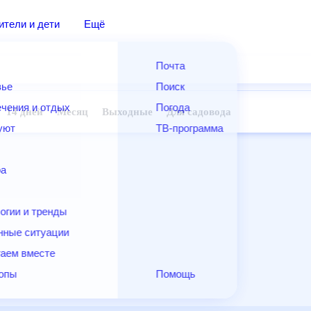
дители и дети
Ещё
Почта
овье
Поиск
лечения и отдых
Погода
ней
14 дней
Месяц
Выходные
Для садовода
и уют
ТВ-программа
т
ера
ологии и тренды
енные ситуации
егаем вместе
скопы
Помощь