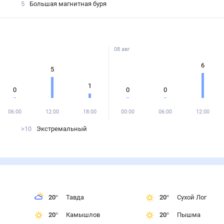
5
Большая магнитная буря
08 авг
6
5
1
0
0
0
06:00
12:00
18:00
00:00
06:00
12:00
>10
Экстремальный
20
°
Тавда
20
°
Сухой Лог
20
°
Камышлов
20
°
Пышма