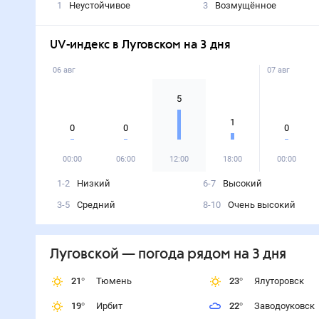
1
Неустойчивое
3
Возмущённое
UV-индекс в Луговском на 3 дня
06 авг
07 авг
5
1
0
0
0
00:00
06:00
12:00
18:00
00:00
1-2
Низкий
6-7
Высокий
3-5
Средний
8-10
Очень высокий
Луговской
— погода рядом
на 3 дня
21
°
Тюмень
23
°
Ялуторовск
19
°
Ирбит
22
°
Заводоуковск