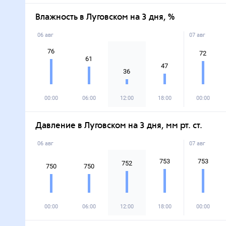
Влажность в Луговском на 3 дня, %
06 авг
07 авг
76
72
61
47
36
00:00
06:00
12:00
18:00
00:00
Давление в Луговском на 3 дня, мм рт. ст.
06 авг
07 авг
753
753
752
750
750
00:00
06:00
12:00
18:00
00:00