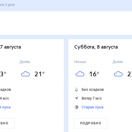
на 3 дня
 7 августа
суббота, 8 августа
Днём
Ночью
Днём
3
°
21
°
16
°
2
садков
Без осадков
4 м/с
Ветер 7 м/с
я луна
Старая луна
ОБНО
ПОДРОБНО