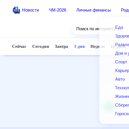
Новости
ЧМ-2026
Личные финансы
Ро
Еда
Поиск по интернету
Здор
Разв
Сейчас
Сегодня
Завтра
3 дня
Неделя
10 д
Дом 
Спор
Карь
Авто
Техн
Жизн
Сбер
Горо