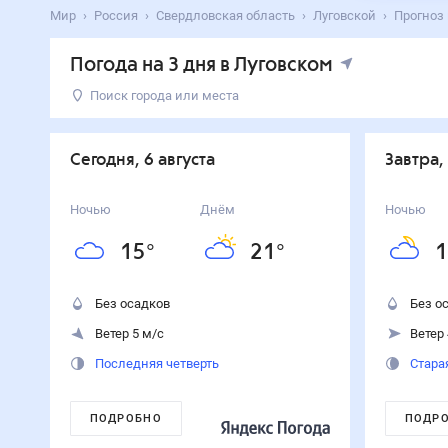
Мир
Россия
Свердловская область
Луговской
Прогноз 
Погода на 3 дня в Луговском
Поиск города или места
День
Температура
Осадки
Ветер
Сегодня
21
°
15
°
0
%
5
м/с
Сегодня, 6 августа
Завтра,
6
августа
Завтра
21
°
13
°
0
%
4
м/с
Ночью
Днём
Ночью
7
августа
15
°
21
°
1
Суббота
27
°
16
°
0
%
7
м/с
8
августа
Без осадков
Без о
Ветер 5 м/с
Ветер 
Последняя четверть
Стара
ПОДРОБНО
ПОДР