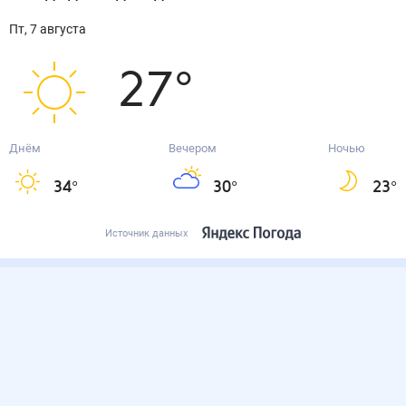
пт, 7 августа
27
°
Днём
Вечером
Ночью
34
°
30
°
23
°
Источник данных