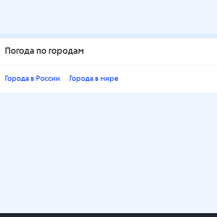
Погода по городам
Города в России
Города в мире