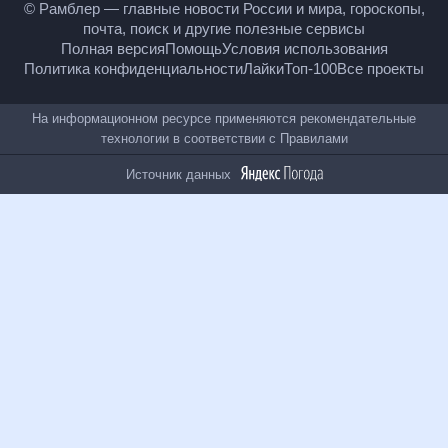
18
+
© Рамблер — главные новости России и мира,
гороскопы, почта, поиск и другие полезные сервисы
Полная версия
Помощь
Условия использования
Политика конфиденциальности
Лайки
Топ-100
Все проекты
На информационном ресурсе применяются
рекомендательные технологии в соответствии с
Правилами
Источник данных