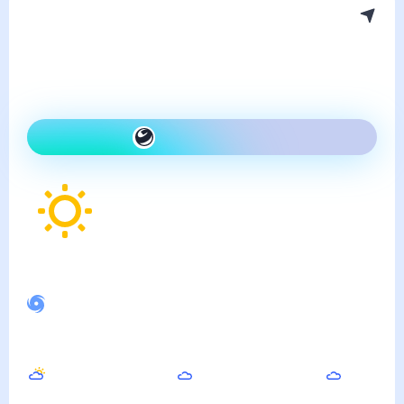
Погода в Константиновском
суббота, 8 августа
Сегодня теплее, чем вчера
и ясно
Как одеться сегодня
32
°
Ощущается как
31
°
Спокойное магнитное поле
Днём
Вечером
Ночью
34
°
31
°
24
°