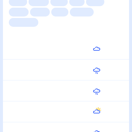
Сейчас
Сегодня
Завтра
3 дня
Неделя
10 дней
14 дней
Месяц
Выходные
Для садовода
Погода на неделю
Завтра
32
°
24
°
9 Августа
Понедельник
32
°
23
°
10 Августа
Вторник
32
°
22
°
11 Августа
Среда
34
°
21
°
12 Августа