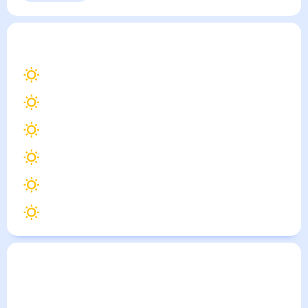
Выходные
Для садовода
Кища
— погода рядом
на месяц (30 дней)
30
°
Дербент
30
°
Избербаш
31
°
Дагестанские Огни
24
°
Акуша
29
°
Карабудахкент
30
°
Каякент
Погода по городам