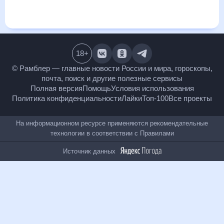
и даст понять, какая будет погода в Кище в ближайший
месяц, к каким изменениям нужно быть готовым и как
правильно спланировать 30 дней. Подобный прогноз
погоды в Кище, Республика Дагестан, Россия, на 30 дней
будет полезен всем, в том числе людям, чувствительным к
погодным изменениям.
18
+
© Рамблер — главные новости России и мира,
гороскопы, почта, поиск и другие полезные сервисы
Полная версия
Помощь
Условия использования
Политика конфиденциальности
Лайки
Топ-100
Все проекты
На информационном ресурсе применяются
рекомендательные технологии в соответствии с
Правилами
Источник данных