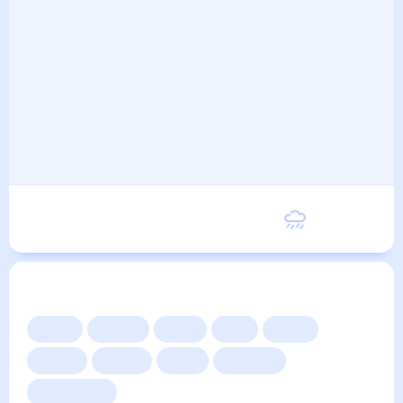
Понедельник
17
°
9
°
7 Сентября
Другие прогнозы
Сейчас
Сегодня
Завтра
3 дня
Неделя
10 дней
14 дней
Месяц