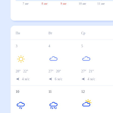
7 авг
8 авг
9 авг
10 авг
11 авг
Пн
Вт
Ср
3
4
5
28
°
22
°
27
°
20
°
27
°
21
°
4
м/с
6
м/с
4
м/с
10
11
12