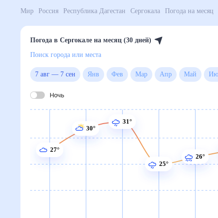
Мир
Россия
Республика Дагестан
Сергокала
Пого
Погода в Сергокале на месяц (30 дней)
Поиск города или места
7 авг
—
7 сен
Янв
Фев
Мар
Апр
Май
Ночь
31°
30°
27°
26°
25°