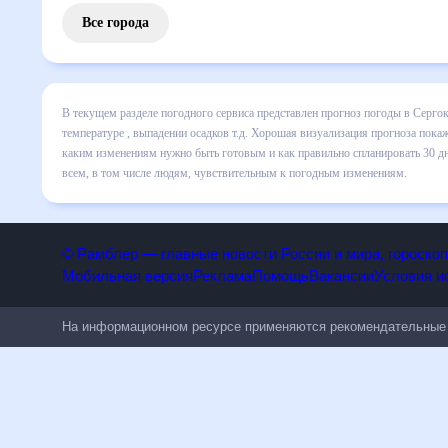
Все города
В текущем разделе погодного сервиса представлен прогноз
включает все сведения по дневной температуре , выпадени
динамике и даст понять, какая будет погода в Сергокале 
спланировать 30 дней. Подобный прогноз погоды в Сергокал
людям, чувствительным к погодным изменениям.
© Рамблер — главные новости России и мира, гороск
Мобильная версия
Реклама
Помощь
Вакансии
Условия
На информационном ресурсе применяются рекомендательн