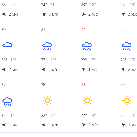
28
°
20
°
24
°
21
°
23
°
18
°
23
°
18
°
2
м/с
3
м/с
2
м/с
3
м/
20
21
22
23
23
°
15
°
23
°
15
°
22
°
15
°
23
°
15
°
2
м/с
2
м/с
1
м/с
2
м/
27
28
29
30
22
°
14
°
22
°
14
°
22
°
14
°
22
°
14
°
1
м/с
1
м/с
2
м/с
1
м/