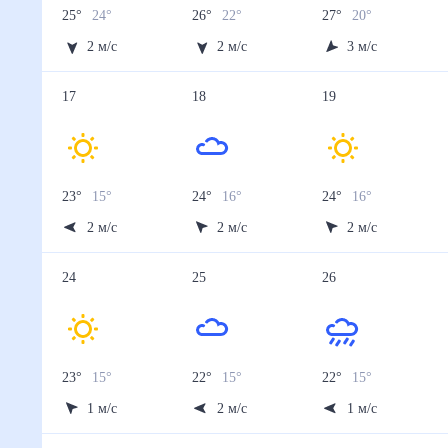
25
°
24
°
26
°
22
°
27
°
20
°
2
м/с
2
м/с
3
м/с
17
18
19
23
°
15
°
24
°
16
°
24
°
16
°
2
м/с
2
м/с
2
м/с
24
25
26
23
°
15
°
22
°
15
°
22
°
15
°
1
м/с
2
м/с
1
м/с