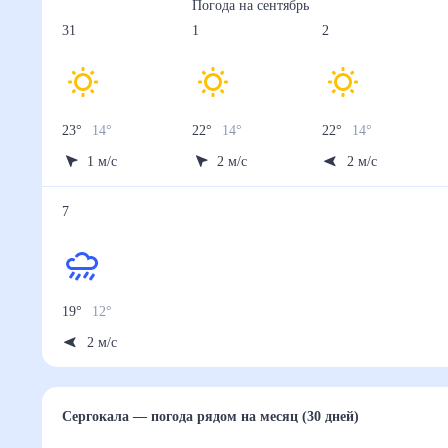
Погода на
сентябрь
31
1
2
23
°
14
°
22
°
14
°
22
°
14
°
1
м/с
2
м/с
2
м/с
7
19
°
12
°
2
м/с
Сергокала
— погода рядом
на месяц (30 дней)