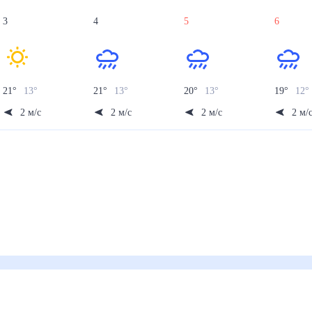
3
4
5
6
21
°
13
°
21
°
13
°
20
°
13
°
19
°
12
°
2
м/с
2
м/с
2
м/с
2
м/