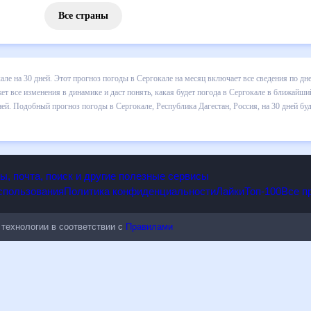
Все страны
 погоды в Сергокале на 30 дней. Этот прогноз погоды в Сергокале н
и осадков т.д. Хорошая визуализация прогноза покажет все изменени
в ближайший месяц, к каким изменениям нужно быть готовым и как пр
е, Республика Дагестан, Россия, на 30 дней будет полезен всем, в 
опы, почта, поиск и другие полезные сервисы
 использования
Политика конфиденциальности
Лайки
Топ-100
ые технологии в соответствии с
Правилами