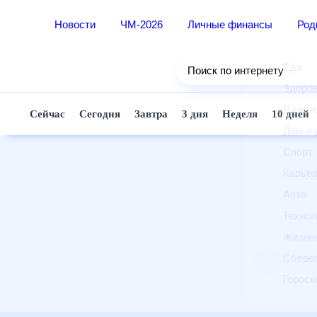
Новости
ЧМ-2026
Личные финансы
Ро
Еда
Поиск по интернету
Здор
Разв
Сейчас
Сегодня
Завтра
3 дня
Неделя
10 д
Дом 
Спор
Карь
Авто
Техн
Жизн
Сбер
Горо