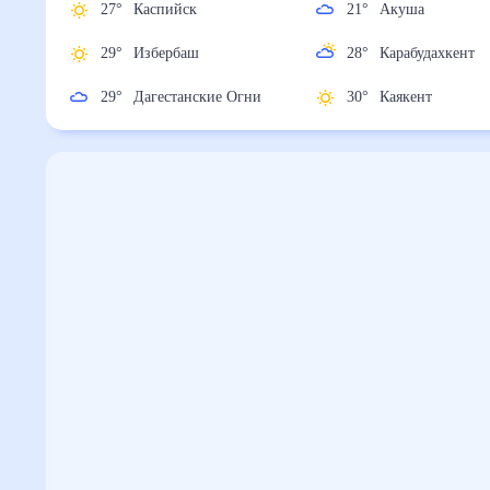
27
°
Каспийск
21
°
Акуша
29
°
Избербаш
28
°
Карабудахке
29
°
Дагестанские Огни
30
°
Каякент