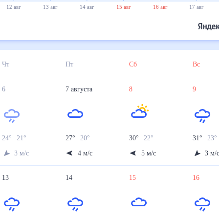
12 авг
13 авг
14 авг
15 авг
16 авг
17 авг
Чт
Пт
Сб
Вс
6
7
августа
8
9
24
°
21
°
27
°
20
°
30
°
22
°
31
°
23
°
3
м/с
4
м/с
5
м/с
3
м/
13
14
15
16