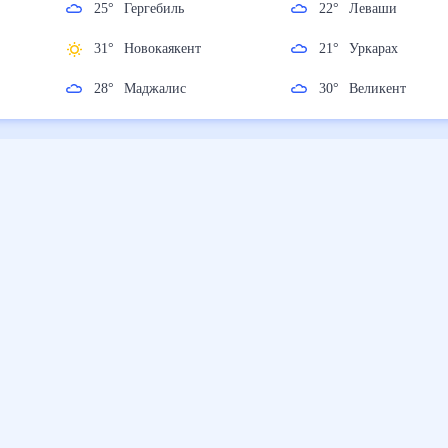
25
°
Гергебиль
22
°
Леваши
нт
31
°
Новокаякент
21
°
Уркарах
28
°
Маджалис
30
°
Великент