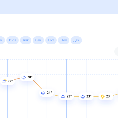
да на месяц
Июн
Июл
Авг
Сен
Окт
Ноя
Дек
28°
27°
24°
23°
23°
23°