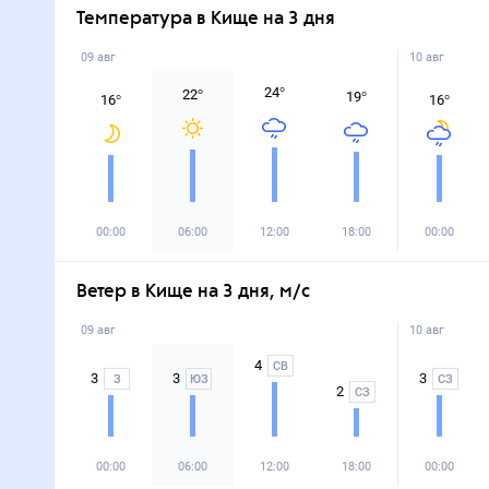
ПОДРОБНО
вторник, 11 августа
Ночью
15
°
Днём
19
°
Вероятность осадков
Осадки
90
%
Ветер 3 м/с
Старая луна
ПОДРОБНО
Температура в Кище на 3 дня
09 авг
16
°
00:00