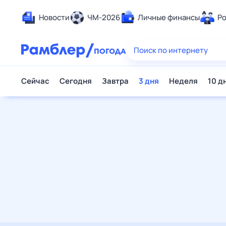
Новости
ЧМ-2026
Личные финансы
Родители и дети
Ещё
Еда
Здоровье
Развлечения и отдых
Дом и уют
Спорт
Карьера
Авто
Технологии и тренды
Жизненные ситуации
Сберегаем вместе
Гороскопы
Почта
Поиск
Погода
ТВ-программа
Помощь