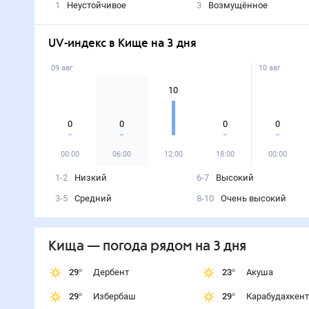
00:00
19
°
06:00
19
°
12:00
16
°
18:00
Ветер в Кище на 3 дня, м/с