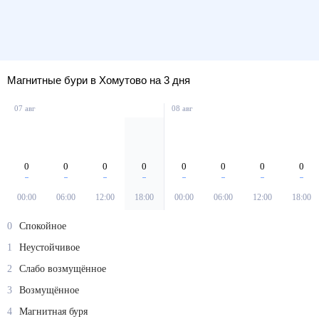
Магнитные бури в Хомутово на 3 дня
07 авг
08 авг
0
0
0
0
0
0
0
0
00:00
06:00
12:00
18:00
00:00
06:00
12:00
18:00
0
Спокойное
1
Неустойчивое
2
Слабо возмущённое
3
Возмущённое
4
Магнитная буря