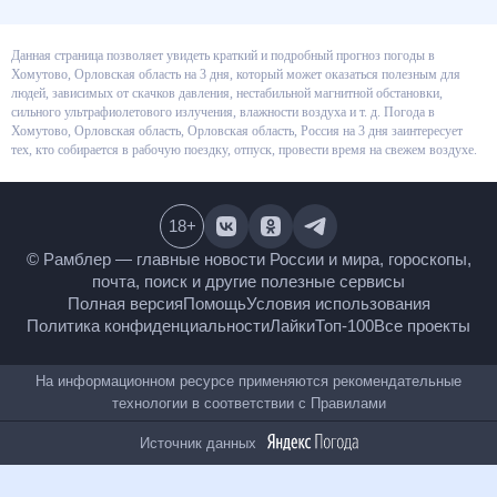
Данная страница позволяет увидеть краткий и подробный прогноз
погоды в Хомутово, Орловская область на 3 дня, который может
оказаться полезным для людей, зависимых от скачков давления,
нестабильной магнитной обстановки, сильного ультрафиолетового
излучения, влажности воздуха и т. д. Погода в Хомутово, Орловская
область, Орловская область, Россия на 3 дня заинтересует тех, кто
собирается в рабочую поездку, отпуск, провести время на свежем
воздухе.
18
+
© Рамблер — главные новости России и мира,
гороскопы, почта, поиск и другие полезные сервисы
Полная версия
Помощь
Условия использования
Политика конфиденциальности
Лайки
Топ-100
Все проекты
На информационном ресурсе применяются
рекомендательные технологии в соответствии с
Правилами