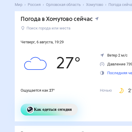
Мир
Россия
Орловская область
Хомутово
Погода сейч
Погода
в Хомутово
сейчас
Поиск города или места
Четверг
,
6
августа
,
19
:
29
Ветер 2 м/с
27
°
Давление 73
Последняя че
2
Ощущается как
27
°
Ночью
Как одеться сегодня