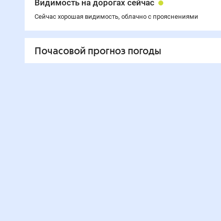
Видимость на дорогах сейчас
Сейчас хорошая видимость, облачно с прояснениями
Почасовой прогноз погоды
Часы
Температура
Ос
21
:00
23
°
0
0
0
:00
21
°
0
0
3
:00
20
°
0
0
6
:00
20
°
0
0
9
:00
28
°
0