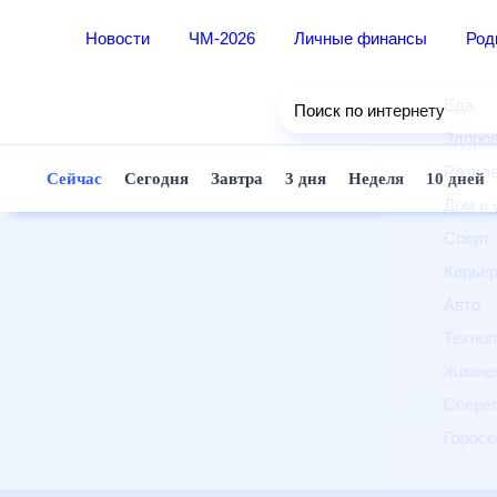
Новости
ЧМ-2026
Личные финансы
Ро
Еда
Поиск по интернету
Здор
Разв
Сейчас
Сегодня
Завтра
3 дня
Неделя
10 д
Дом 
Спор
Карь
Авто
Техн
Жизн
Сбер
Горо