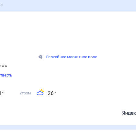
ас
Спокойное магнитное поле
9 мм
тверть
1
°
26
°
Утром