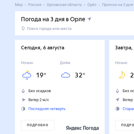
Мир
Россия
Орловская область
Орёл
Прогноз на 3 дня
Погода на 3 дня в Орле
Поиск города или места
День
Температура
Осадки
Ветер
Сегодня
32
°
19
°
0
%
2
м/с
Сегодня, 6 августа
Завтра,
6
августа
Завтра
30
°
22
°
0
%
3
м/с
Ночью
Днём
Ночью
7
августа
19
°
32
°
2
Суббота
24
°
20
°
0
%
3
м/с
8
августа
Без осадков
Без о
Ветер 2 м/с
Ветер 
Последняя четверть
Стара
ПОДРОБНО
ПОДР