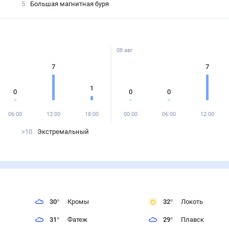
5
Большая магнитная буря
08 авг
7
7
1
0
0
0
06:00
12:00
18:00
00:00
06:00
12:00
>10
Экстремальный
30
°
Кромы
32
°
Локоть
31
°
Фатеж
29
°
Плавск