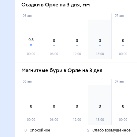
Осадки в Орле на 3 дня, мм
06 авг
07 авг
0.3
0
0
0
0
00:00
06:00
12:00
18:00
00:00
Магнитные бури в Орле на 3 дня
06 авг
07 авг
0
0
0
0
0
00:00
06:00
12:00
18:00
00:00
0
Спокойное
2
Слабо возмущённое