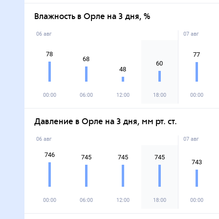
Влажность в Орле на 3 дня, %
06 авг
07 авг
78
77
68
60
48
00:00
06:00
12:00
18:00
00:00
Давление в Орле на 3 дня, мм рт. ст.
06 авг
07 авг
746
745
745
745
743
00:00
06:00
12:00
18:00
00:00