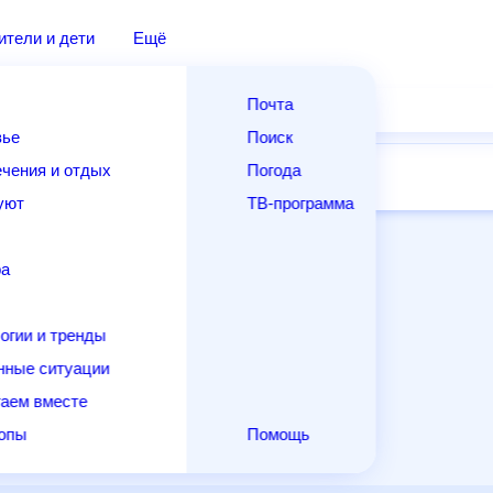
дители и дети
Ещё
Почта
овье
Поиск
лечения и отдых
Погода
ней
14 дней
Месяц
Выходные
Для садовода
и уют
ТВ-программа
т
ера
ологии и тренды
енные ситуации
егаем вместе
скопы
Помощь