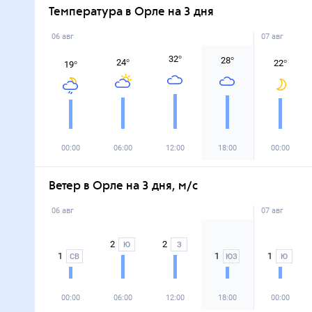
Температура в Орле на 3 дня
06 авг
07 авг
32
°
28
°
24
°
22
°
19
°
00:00
06:00
12:00
18:00
00:00
Ветер в Орле на 3 дня, м/с
06 авг
07 авг
2
2
Ю
З
1
1
1
СВ
ЮЗ
Ю
00:00
06:00
12:00
18:00
00:00