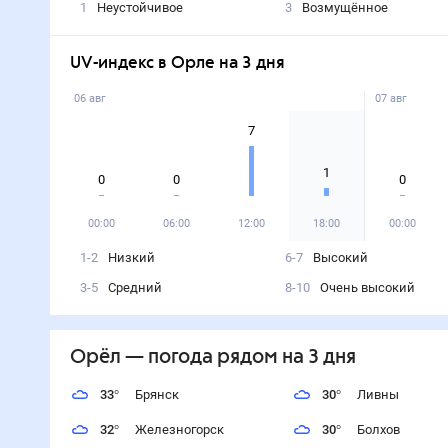
1
Неустойчивое
3
Возмущённое
UV-индекс в Орле на 3 дня
06 авг
07 авг
7
1
0
0
0
00:00
06:00
12:00
18:00
00:00
1-2
Низкий
6-7
Высокий
3-5
Средний
8-10
Очень высокий
Орёл
— погода рядом
на 3 дня
33
°
Брянск
30
°
Ливны
32
°
Железногорск
30
°
Болхов