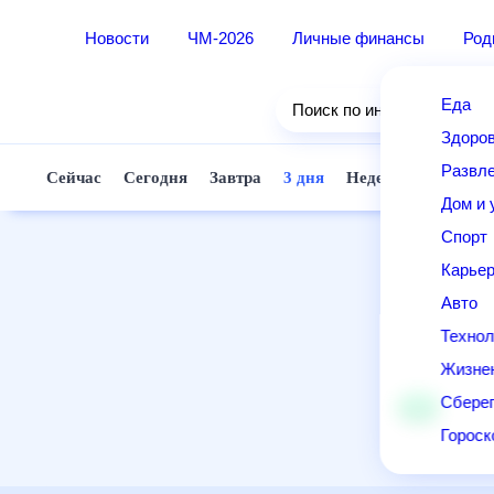
Новости
ЧМ-2026
Личные финансы
Ро
Еда
Поиск по интернету
Здор
Разв
Сейчас
Сегодня
Завтра
3 дня
Неделя
10 д
Дом 
Спор
Карь
Авто
Техн
Жизн
Сбер
Горо