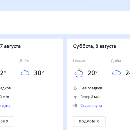
 7 августа
суббота, 8 августа
Днём
Ночью
Днём
2
°
30
°
20
°
2
садков
Без осадков
3 м/с
Ветер 3 м/с
я луна
Старая луна
ОБНО
ПОДРОБНО