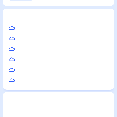
Выходные
Для садовода
Керчевский
— погода рядом
на месяц (30 дней)
18
°
Соликамск
18
°
Березники
18
°
Кудымкар
18
°
Чусовой
16
°
Карпинск
16
°
Североуральск
Погода по городам