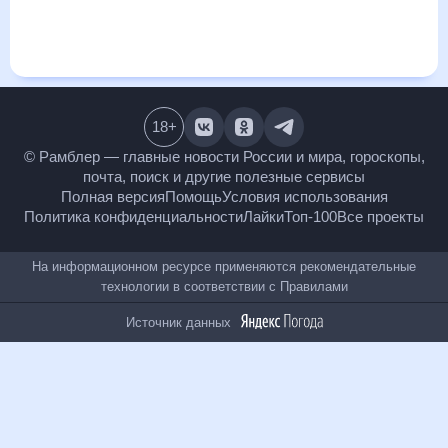
и даст понять, какая будет погода в Керчевском в
ближайший месяц, к каким изменениям нужно быть
готовым и как правильно спланировать 30 дней. Подобный
прогноз погоды в Керчевском, Пермский край, Россия, на
30 дней будет полезен всем, в том числе людям,
чувствительным к погодным изменениям.
18
+
© Рамблер — главные новости России и мира,
гороскопы, почта, поиск и другие полезные сервисы
Полная версия
Помощь
Условия использования
Политика конфиденциальности
Лайки
Топ-100
Все проекты
На информационном ресурсе применяются
рекомендательные технологии в соответствии с
Правилами
Источник данных