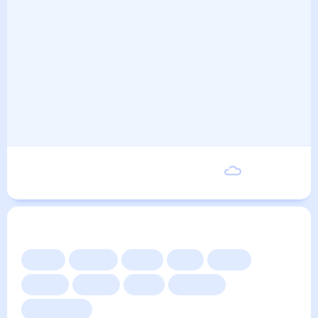
Понедельник
15
°
7
°
7 Сентября
Другие прогнозы
Сейчас
Сегодня
Завтра
3 дня
Неделя
10 дней
14 дней
Месяц