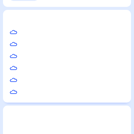
Выходные
Для садовода
Александровск
— погода рядом
на месяц (30
дней)
20
°
Пермь
19
°
Соликамск
18
°
Березники
18
°
Чусовой
16
°
Качканар
18
°
Нижняя Тура
Погода по городам