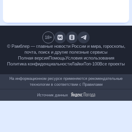
визуализация прогноза покажет все изменения в динамике
и даст понять, какая будет погода в Александровске в
ближайший месяц, к каким изменениям нужно быть
готовым и как правильно спланировать 30 дней. Подобный
прогноз погоды в Александровске, Пермский край, Россия,
на 30 дней будет полезен всем, в том числе людям,
чувствительным к погодным изменениям.
18
+
© Рамблер — главные новости России и мира,
гороскопы, почта, поиск и другие полезные сервисы
Полная версия
Помощь
Условия использования
Политика конфиденциальности
Лайки
Топ-100
Все проекты
На информационном ресурсе применяются
рекомендательные технологии в соответствии с
Правилами
Источник данных