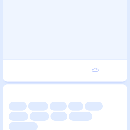
Суббота
15
°
6
°
5 Сентября
Другие прогнозы
Сейчас
Сегодня
Завтра
3 дня
Неделя
10 дней
14 дней
Месяц