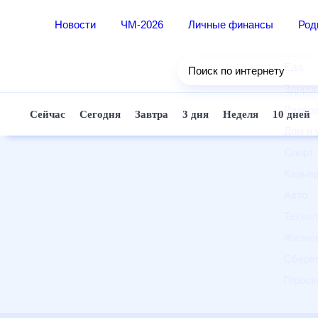
Новости
ЧМ-2026
Личные финансы
Ро
Еда
Поиск по интернету
Здор
Разв
Сейчас
Сегодня
Завтра
3 дня
Неделя
10 д
Дом 
Спор
Карь
Авто
Техн
Жизн
Сбер
Горо