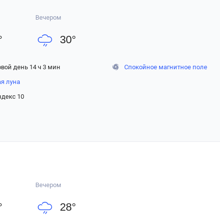
Вечером
°
30
°
вой день 14 ч 3 мин
Спокойное магнитное поле
ая луна
ндекс 10
Вечером
°
28
°