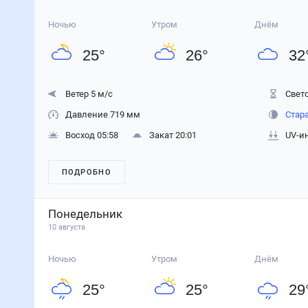
Ночью
Утром
Днём
25
°
26
°
32
Ветер 5 м/с
Свето
Давление 719 мм
Стар
Восход 05:58
Закат 20:01
UV-и
ПОДРОБНО
Понедельник
10 августа
Ночью
Утром
Днём
25
°
25
°
29