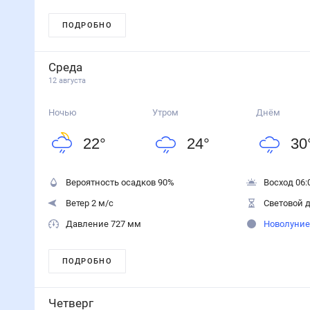
ПОДРОБНО
Среда
12 августа
Ночью
Утром
Днём
22
°
24
°
30
Вероятность осадков
90
%
Восход 06:
Ветер 2 м/с
Световой д
Давление 727 мм
Новолуние
ПОДРОБНО
Четверг