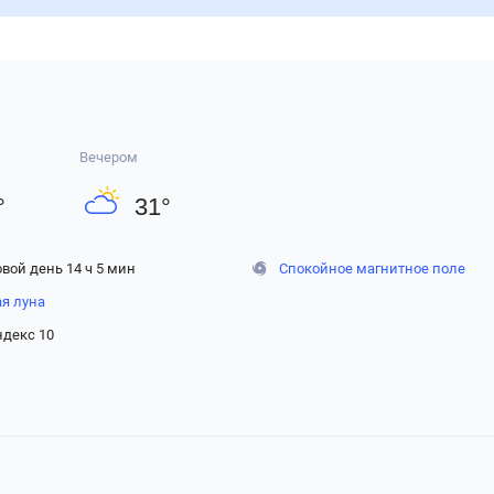
Вечером
°
31
°
вой день 14 ч 5 мин
Спокойное магнитное поле
ая луна
ндекс 10