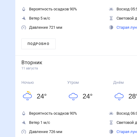
Вероятность осадков
90
%
Восход 05:
Ветер 5 м/с
Световой д
Давление 721 мм
Старая лу
ПОДРОБНО
Вторник
11 августа
Ночью
Утром
Днём
24
°
24
°
28
Вероятность осадков
90
%
Восход 06:
Ветер 1 м/с
Световой д
Давление 726 мм
Старая лу