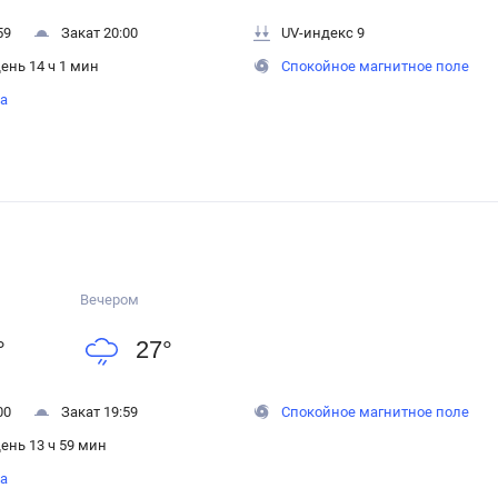
59
Закат 20:00
UV-индекс 9
ень 14 ч 1 мин
Спокойное магнитное поле
на
Вечером
°
27
°
00
Закат 19:59
Спокойное магнитное поле
ень 13 ч 59 мин
на