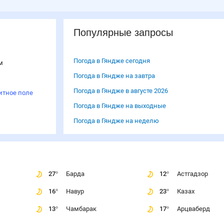
Популярные запросы
Погода в Гяндже сегодня
м
Погода в Гяндже на завтра
Погода в Гяндже в августе 2026
итное поле
Погода в Гяндже на выходные
Погода в Гяндже на неделю
27
°
Барда
12
°
Астгадзор
16
°
Навур
23
°
Казах
13
°
Чамбарак
17
°
Арцваберд