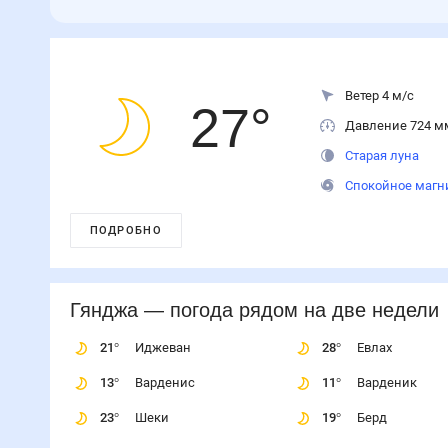
Ветер 4 м/с
27
°
Давление 724 м
Старая луна
Спокойное магн
ПОДРОБНО
Гянджа
— погода рядом
на две недели
21
°
Иджеван
28
°
Евлах
13
°
Варденис
11
°
Варденик
23
°
Шеки
19
°
Берд