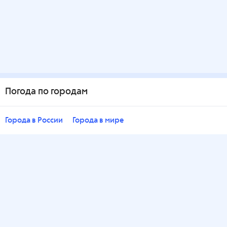
Погода по городам
Города в России
Города в мире