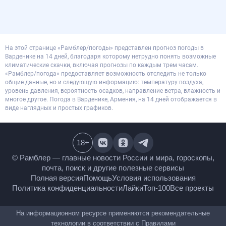
На этой странице «Рамблер/погоды» представлен прогноз погоды в
Варденике на 14 дней, благодаря которому нетрудно понять возможные
климатические скачки, включая прогнозы по каждым трем часам.
«Рамблер/погода» предоставляет возможность отследить не только
общие данные, но и следующую информацию: температуру воздуха,
уровень давления, вероятность осадков, направление ветра, влажность и
многое другое. Погода в Варденике, Армения, на 14 дней отображается в
виде наглядных и простых графиков.
18
+
© Рамблер — главные новости России и мира,
гороскопы, почта, поиск и другие полезные сервисы
Полная версия
Помощь
Условия использования
Политика конфиденциальности
Лайки
Топ-100
Все проекты
На информационном ресурсе применяются