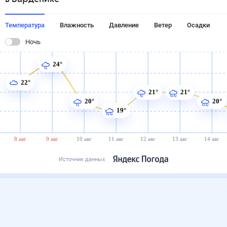
Температура
Влажность
Давление
Ветер
Осадки
Ночь
24°
22°
21°
21°
20°
20°
19°
8 авг
9 авг
10 авг
11 авг
12 авг
13 авг
14 авг
Источник данных