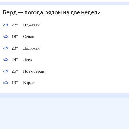
Берд
— погода рядом
на две недели
27
°
Иджеван
18
°
Севан
23
°
Дилижан
24
°
Дсех
25
°
Ноемберян
19
°
Варсер