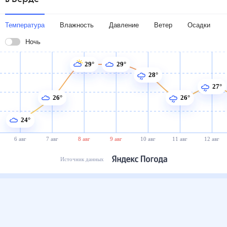
Температура
Влажность
Давление
Ветер
Осадки
Ночь
29°
29°
28°
27°
26°
26°
24°
6 авг
7 авг
8 авг
9 авг
10 авг
11 авг
12 авг
Источник данных