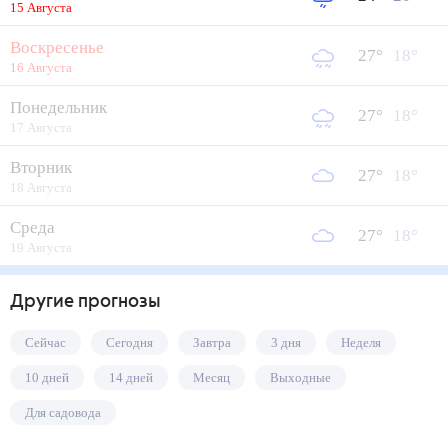
15 Августа
Воскресенье
27
°
18
°
16 Августа
Понедельник
27
°
18
°
17 Августа
Вторник
27
°
18
°
18 Августа
Среда
27
°
18
°
19 Августа
Другие прогнозы
Сейчас
Сегодня
Завтра
3 дня
Неделя
10 дней
14 дней
Месяц
Выходные
Для садовода