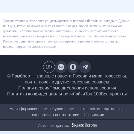
Данная страница позволяет увидеть краткий и подробный прогноз
погоды в Дуване на 3 дня, который может оказаться полезным для
людей, зависимых от скачков давления, нестабильной магнитной
обстановки, сильного ультрафиолетового излучения, влажности воздуха
и т. д. Погода в Дуване, Республика Башкортостан, Россия на 3 дня
заинтересует тех, кто собирается в рабочую поездку, отпуск, провести
время на свежем воздухе.
18
+
© Рамблер — главные новости России и мира,
гороскопы, почта, поиск и другие полезные сервисы
Полная версия
Помощь
Условия использования
Политика конфиденциальности
Лайки
Топ-100
Все проекты
На информационном ресурсе применяются
рекомендательные технологии в соответствии с
Правилами