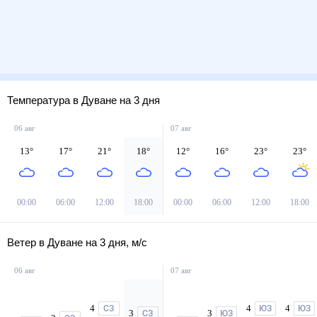
Температура в Дуване на 3 дня
06 авг
07 авг
13
°
17
°
21
°
18
°
12
°
16
°
23
°
23
°
00:00
06:00
12:00
18:00
00:00
06:00
12:00
18:00
Ветер в Дуване на 3 дня, м/с
06 авг
07 авг
4
4
4
СЗ
ЮЗ
ЮЗ
3
3
СЗ
ЮЗ