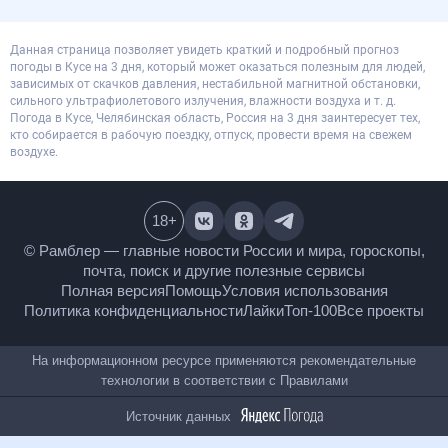
Данная страница позволяет увидеть краткий и подробный прогноз
погоды в Кусе на 3 дня, который может оказаться полезным для людей,
зависимых от скачков давления, нестабильной магнитной обстановки,
сильного ультрафиолетового излучения, влажности воздуха и т. д.
Погода в Кусе, Челябинская область, Россия на 3 дня заинтересует тех,
кто собирается в рабочую поездку, отпуск, провести время на свежем
воздухе.
18
+
© Рамблер — главные новости России и мира,
гороскопы, почта, поиск и другие полезные сервисы
Полная версия
Помощь
Условия использования
Политика конфиденциальности
Лайки
Топ-100
Все проекты
На информационном ресурсе применяются
рекомендательные технологии в соответствии с
Правилами
Источник данных