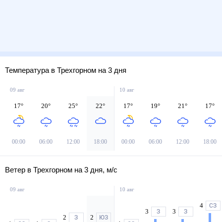
Температура в Трехгорном на 3 дня
09 авг
10 авг
17
°
20
°
25
°
22
°
17
°
19
°
21
°
17
°
00:00
06:00
12:00
18:00
00:00
06:00
12:00
18:00
Ветер в Трехгорном на 3 дня, м/с
09 авг
10 авг
4
СЗ
3
3
З
З
2
2
З
ЮЗ