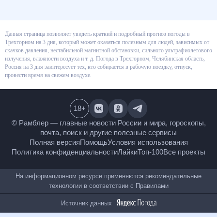
Данная страница позволяет увидеть краткий и подробный прогноз
погоды в Трехгорном на 3 дня, который может оказаться полезным для
людей, зависимых от скачков давления, нестабильной магнитной
обстановки, сильного ультрафиолетового излучения, влажности воздуха
и т. д. Погода в Трехгорном, Челябинская область, Россия на 3 дня
заинтересует тех, кто собирается в рабочую поездку, отпуск, провести
время на свежем воздухе.
18
+
© Рамблер — главные новости России и мира,
гороскопы, почта, поиск и другие полезные сервисы
Полная версия
Помощь
Условия использования
Политика конфиденциальности
Лайки
Топ-100
Все проекты
На информационном ресурсе применяются
рекомендательные технологии в соответствии с
Правилами