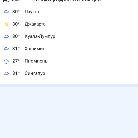
30
°
Пхукет
30
°
Джакарта
30
°
Куала-Лумпур
31
°
Хошимин
27
°
Пномпень
31
°
Сингапур