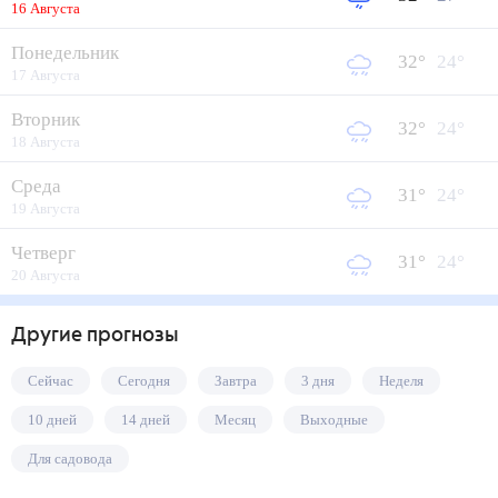
16 Августа
Понедельник
32
°
24
°
17 Августа
Вторник
32
°
24
°
18 Августа
Среда
31
°
24
°
19 Августа
Четверг
31
°
24
°
20 Августа
Другие прогнозы
Сейчас
Сегодня
Завтра
3 дня
Неделя
10 дней
14 дней
Месяц
Выходные
Для садовода