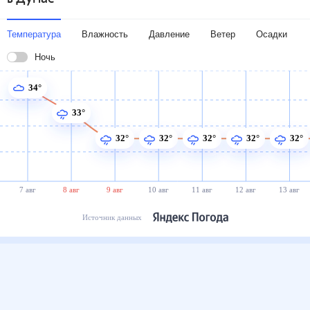
Температура
Влажность
Давление
Ветер
Осадки
Ночь
34°
33°
32°
32°
32°
32°
32°
7 авг
8 авг
9 авг
10 авг
11 авг
12 авг
13 авг
Источник данных