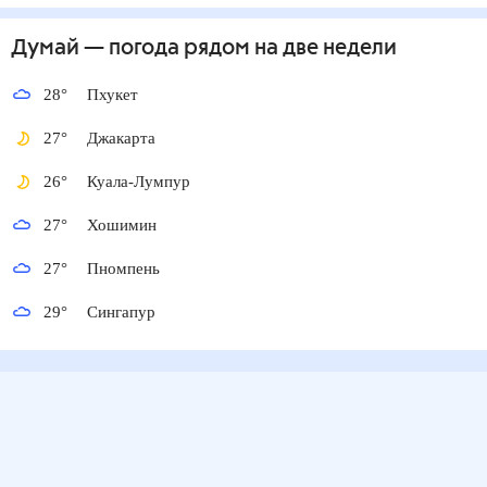
Думай
— погода рядом
на две недели
28
°
Пхукет
27
°
Джакарта
26
°
Куала-Лумпур
27
°
Хошимин
27
°
Пномпень
29
°
Сингапур