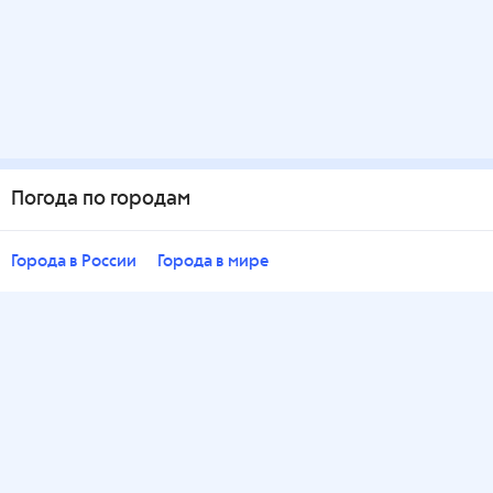
Погода по городам
Города в России
Города в мире