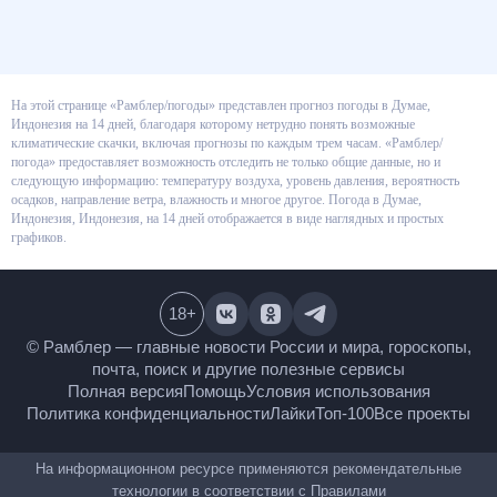
На этой странице «Рамблер/погоды» представлен прогноз погоды в
Думае, Индонезия на 14 дней, благодаря которому нетрудно понять
возможные климатические скачки, включая прогнозы по каждым трем
часам. «Рамблер/погода» предоставляет возможность отследить не
только общие данные, но и следующую информацию: температуру
воздуха, уровень давления, вероятность осадков, направление ветра,
влажность и многое другое. Погода в Думае, Индонезия, Индонезия, на 14
дней отображается в виде наглядных и простых графиков.
18
+
© Рамблер — главные новости России и мира,
гороскопы, почта, поиск и другие полезные сервисы
Полная версия
Помощь
Условия использования
Политика конфиденциальности
Лайки
Топ-100
Все проекты
На информационном ресурсе применяются